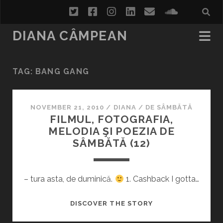
twitter
facebook
instagram
linkedin
email
soundcl
DIANA CÂMPEAN
TAG:
BANG GANG
NOVEMBER 21, 2010
/
DIANA
/
DE SÂMBĂTĂ
FILMUL, FOTOGRAFIA,
MELODIA ŞI POEZIA DE
SÂMBĂTĂ (12)
– tura asta, de duminică.
1. Cashback I gotta…
FILMUL,
DISCOVER THE STORY
FOTOGRAFIA,