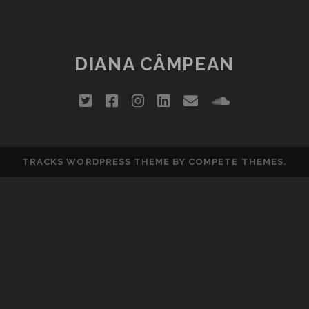
MELODIA
ŞI
POEZIA
DE
DIANA CÂMPEAN
SÂMBĂTĂ
(12)
twitter
facebook
instagram
linkedin
email
soundclou
TRACKS WORDPRESS THEME
BY COMPETE THEMES.