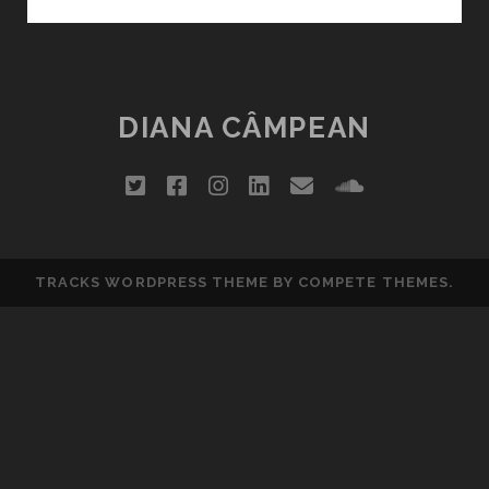
FOTOGRAFIA,
MELODIA
ŞI
POEZIA
DE
DIANA CÂMPEAN
SÂMBĂTĂ
(27)
twitter
facebook
instagram
linkedin
email
soundclou
TRACKS WORDPRESS THEME
BY COMPETE THEMES.