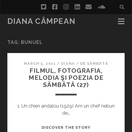
twitter
facebook
instagram
linkedin
email
soundcl
DIANA CÂMPEAN
TAG:
BUNUEL
MARCH 5, 2011
/
DIANA
/
DE SÂMBĂTĂ
FILMUL, FOTOGRAFIA,
MELODIA ŞI POEZIA DE
SÂMBĂTĂ (27)
1. Un chien andalou (1929) Am un chef nebun
de…
FILMUL,
DISCOVER THE STORY