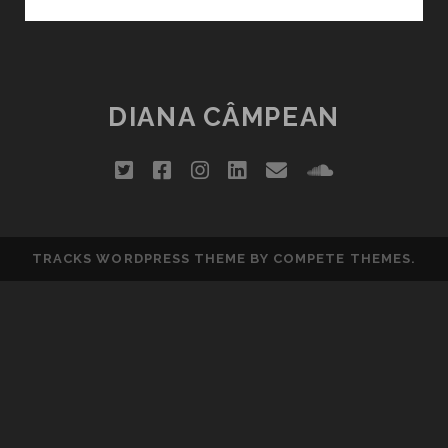
FOTOGRAFIA,
MELODIA
ŞI
POEZIA
DE
DIANA CÂMPEAN
SÂMBĂTĂ
(21)
twitter
facebook
instagram
linkedin
email
soundclou
TRACKS WORDPRESS THEME
BY COMPETE THEMES.