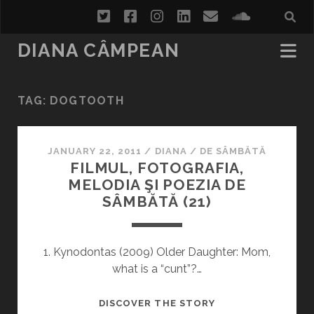
twitter
facebook
instagram
linkedin
email
soundcl
DIANA CÂMPEAN
TAG:
DOGTOOTH
JANUARY 22, 2011
/
DIANA
/
DE SÂMBĂTĂ
FILMUL, FOTOGRAFIA,
MELODIA ŞI POEZIA DE
SÂMBĂTĂ (21)
1. Kynodontas (2009) Older Daughter: Mom,
what is a “cunt”?…
FILMUL,
DISCOVER THE STORY