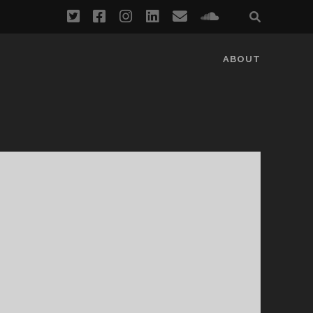
twitter
facebook
instagram
linkedin
email
soundcloud
ABOUT