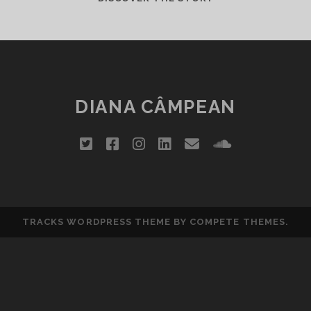
OF
BELLAS
ARTES
DIANA CÂMPEAN
twitter
facebook
instagram
linkedin
email
soundclou
TRACKS WORDPRESS THEME
BY COMPETE THEMES.