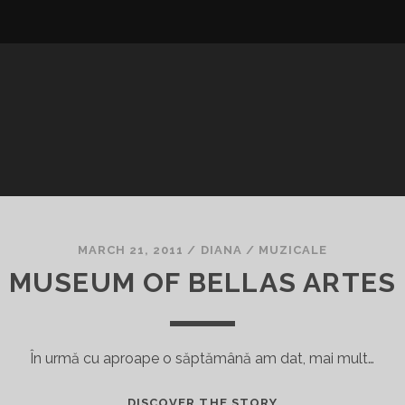
MARCH 21, 2011
/
DIANA
/
MUZICALE
MUSEUM OF BELLAS ARTES
În urmă cu aproape o săptămână am dat, mai mult…
MUSEUM
DISCOVER THE STORY