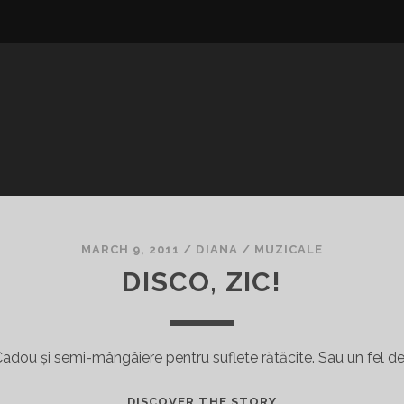
MARCH 9, 2011
/
DIANA
/
MUZICALE
DISCO, ZIC!
adou și semi-mângâiere pentru suflete rătăcite. Sau un fel d
DISCO,
DISCOVER THE STORY