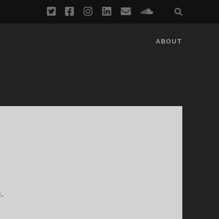
twitter
facebook
instagram
linkedin
email
soundcloud
ABOUT
e…