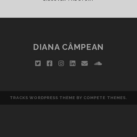
ZIC!
DIANA CÂMPEAN
twitter
facebook
instagram
linkedin
email
soundclou
TRACKS WORDPRESS THEME
BY COMPETE THEMES.