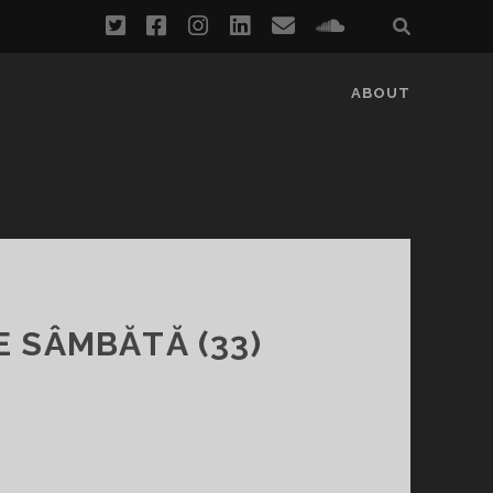
twitter
facebook
instagram
linkedin
email
soundcloud
ABOUT
E SÂMBĂTĂ (33)