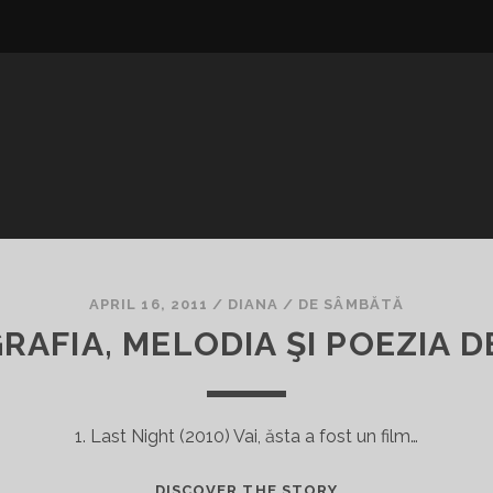
APRIL 16, 2011
/
DIANA
/
DE SÂMBĂTĂ
RAFIA, MELODIA ŞI POEZIA D
1. Last Night (2010) Vai, ăsta a fost un film…
FILMUL,
DISCOVER THE STORY