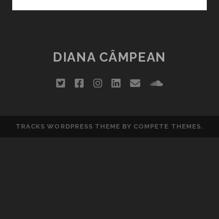
FOTOGRAFIA,
MELODIA
ŞI
POEZIA
DE
DIANA CÂMPEAN
SÂMBĂTĂ
(34)
twitter
facebook
instagram
linkedin
email
soundclou
TRACKS WORDPRESS THEME
BY COMPETE THEMES.