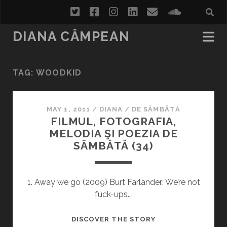
twitter
facebook
instagram
linkedin
email
soundcl
DIANA CÂMPEAN
TAG:
WOODKID
MAY 1, 2011
/
DIANA
/
DE SÂMBĂTĂ
FILMUL, FOTOGRAFIA,
MELODIA ŞI POEZIA DE
SÂMBĂTĂ (34)
1. Away we go (2009) Burt Farlander: We’re not
fuck-ups.…
FILMUL,
DISCOVER THE STORY