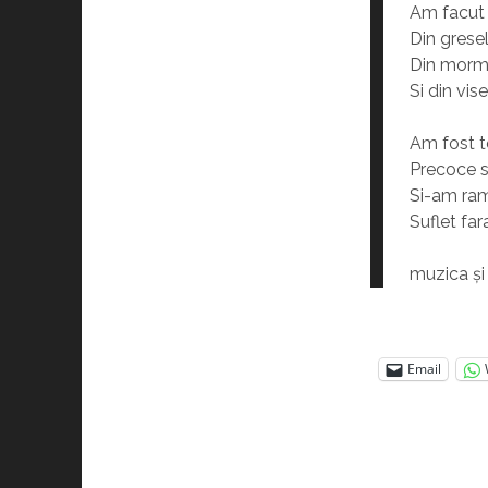
Am facut d
Din gresel
Din morm
Si din vis
Am fost t
Precoce 
Si-am ram
Suflet fa
muzica și 
Email