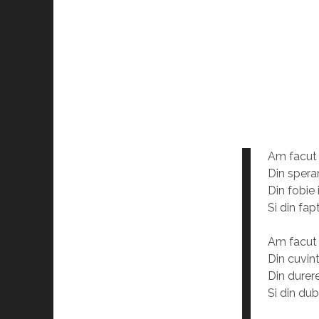
Am facut 
Din speran
Din fobie 
Si din fapt
Am facut 
Din cuvint
Din durer
Si din dubi