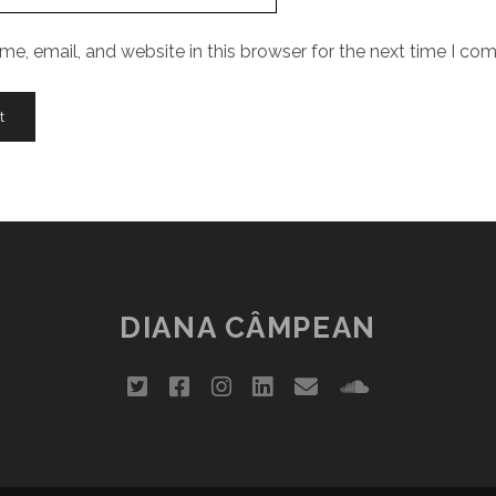
e, email, and website in this browser for the next time I co
DIANA CÂMPEAN
twitter
facebook
instagram
linkedin
email
soundclou