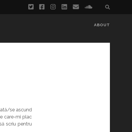
twitter
facebook
instagram
linkedin
email
soundcloud
ABOUT
I
arată/se ascund
le care-mi plac
să scriu pentru