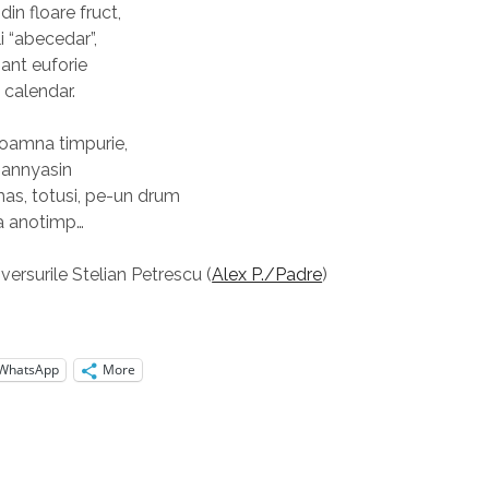
in floare fruct,
i “abecedar”,
ant euforie
e calendar.
oamna timpurie,
sannyasin
as, totusi, pe-un drum
ra anotimp…
versurile Stelian Petrescu (
Alex P./Padre
)
WhatsApp
More