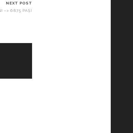
NEXT POST
I –> 6875 PAȘI