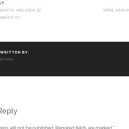
ST
GRAFIA, MELODIA ŞI
SPRE SĂRUN
MBĂTĂ (7)
WRITTEN BY:
DIANA
Reply
ess will not be published.
Required fields are marked
*