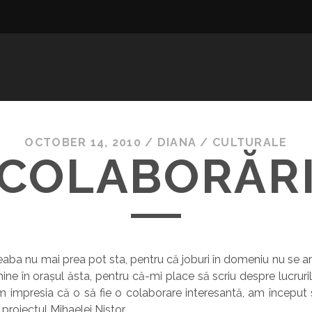
OCTOBER 14, 2010
/
DIANA
/
CULTURALE
COLABORĂR
aba nu mai prea pot sta, pentru că joburi în domeniu nu se 
ine în orașul ăsta, pentru că-mi place să scriu despre lucruri
m impresia că o să fie o colaborare interesantă, am început 
, proiectul Mihaelei Nistor.