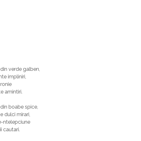
din verde galben,
te impliniri,
ironie
e amintiri.
din boabe spice,
e dulci mirari,
e-ntelepciune
i cautari.