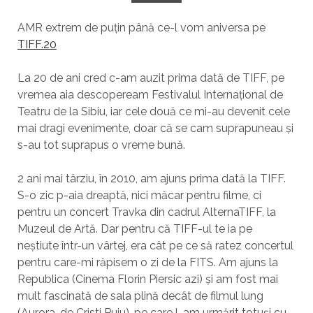
AMR extrem de puțin până ce-l vom aniversa pe
TIFF.20
La 20 de ani cred c-am auzit prima dată de TIFF, pe
vremea aia descopeream Festivalul Internațional de
Teatru de la Sibiu, iar cele două ce mi-au devenit cele
mai dragi evenimente, doar că se cam suprapuneau și
s-au tot suprapus o vreme bună.
2 ani mai târziu, în 2010, am ajuns prima dată la TIFF.
S-o zic p-aia dreaptă, nici măcar pentru filme, ci
pentru un concert Travka din cadrul AlternaTIFF, la
Muzeul de Artă. Dar pentru că TIFF-ul te ia pe
neștiute într-un vârtej, era cât pe ce să ratez concertul
pentru care-mi răpisem o zi de la FITS. Am ajuns la
Republica (Cinema Florin Piersic azi) și am fost mai
mult fascinată de sala plină decât de filmul lung
(Aurora, de Cristi Puiu), pe care l-am urmărit totuși cu