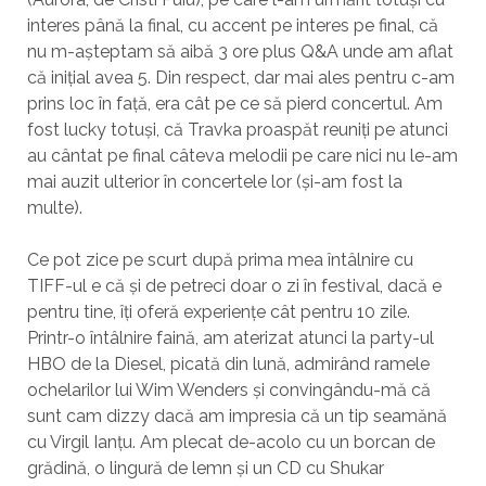
interes până la final, cu accent pe interes pe final, că
nu m-așteptam să aibă 3 ore plus Q&A unde am aflat
că inițial avea 5. Din respect, dar mai ales pentru c-am
prins loc în față, era cât pe ce să pierd concertul. Am
fost lucky totuși, că Travka proaspăt reuniți pe atunci
au cântat pe final câteva melodii pe care nici nu le-am
mai auzit ulterior în concertele lor (și-am fost la
multe).
Ce pot zice pe scurt după prima mea întâlnire cu
TIFF-ul e că și de petreci doar o zi în festival, dacă e
pentru tine, îți oferă experiențe cât pentru 10 zile.
Printr-o întâlnire faină, am aterizat atunci la party-ul
HBO de la Diesel, picată din lună, admirând ramele
ochelarilor lui Wim Wenders și convingându-mă că
sunt cam dizzy dacă am impresia că un tip seamănă
cu Virgil Ianțu. Am plecat de-acolo cu un borcan de
grădină, o lingură de lemn și un CD cu Shukar