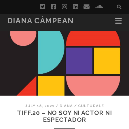
twitter
facebook
instagram
linkedin
email
soundcl
DIANA CÂMPEAN
JULY 18, 2021
/
DIANA
/
CULTURALE
TIFF.20 – NO SOY NI ACTOR NI
ESPECTADOR