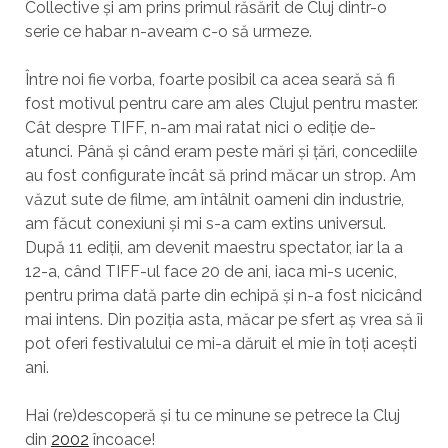
Collective și am prins primul răsărit de Cluj dintr-o
serie ce habar n-aveam c-o să urmeze.
Între noi fie vorba, foarte posibil ca acea seară să fi
fost motivul pentru care am ales Clujul pentru master.
Cât despre TIFF, n-am mai ratat nici o ediție de-
atunci. Până și când eram peste mări și țări, concediile
au fost configurate încât să prind măcar un strop. Am
văzut sute de filme, am întâlnit oameni din industrie,
am făcut conexiuni și mi s-a cam extins universul.
După 11 ediții, am devenit maestru spectator, iar la a
12-a, când TIFF-ul face 20 de ani, iaca mi-s ucenic,
pentru prima dată parte din echipă și n-a fost nicicând
mai intens. Din poziția asta, măcar pe sfert aș vrea să îi
pot oferi festivalului ce mi-a dăruit el mie în toți acești
ani.
Hai (re)descoperă și tu ce minune se petrece la Cluj
din
2002
încoace!