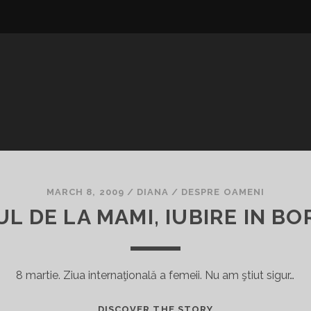
MARCH 8, 2009
/
DIANA
/
DESPRE OAMENI
L DE LA MAMI, IUBIRE IN B
8 martie. Ziua internaţională a femeii. Nu am ştiut sigur…
“GEMUL
DISCOVER THE STORY