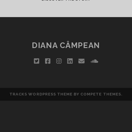
DE
LA
MAMI,
IUBIRE
IN
BORCAN”
DIANA CÂMPEAN
twitter
facebook
instagram
linkedin
email
soundclou
TRACKS WORDPRESS THEME
BY COMPETE THEMES.