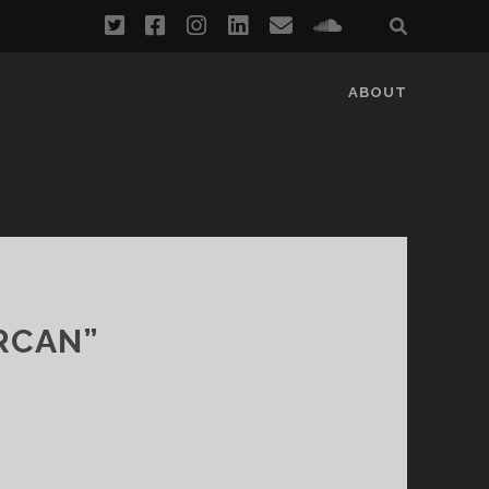
twitter
facebook
instagram
linkedin
email
soundcloud
ABOUT
ORCAN”