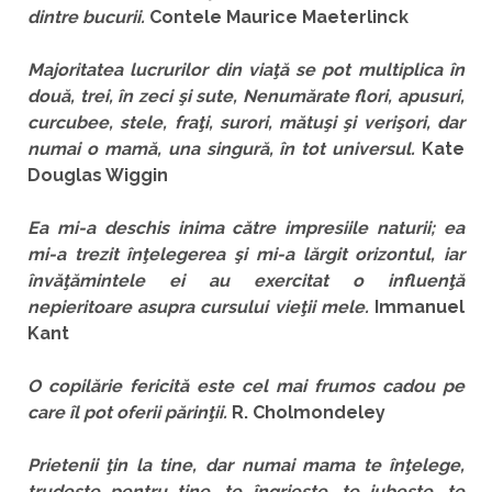
dintre bucurii.
Contele Maurice Maeterlinck
Majoritatea lucrurilor din viaţă se pot multiplica în
două, trei, în zeci şi sute, Nenumărate flori, apusuri,
curcubee, stele, fraţi, surori, mătuşi şi verişori, dar
numai o mamă, una singură, în tot universul.
Kate
Douglas Wiggin
Ea mi-a deschis inima către impresiile naturii; ea
mi-a trezit înţelegerea şi mi-a lărgit orizontul, iar
învăţămintele ei au exercitat o influenţă
nepieritoare asupra cursului vieţii mele.
Immanuel
Kant
O copilărie fericită este cel mai frumos cadou pe
care îl pot oferii părinţii.
R. Cholmondeley
Prietenii ţin la tine, dar numai mama te înţelege,
trudeşte pentru tine, te îngrjeşte, te iubeşte, te