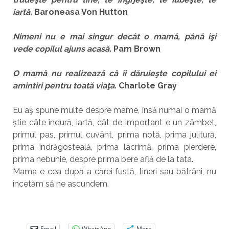
iartă.
Baroneasa Von Hutton
Nimeni nu e mai singur decât o mamă, până îşi
vede copilul ajuns acasă.
Pam Brown
O mamă nu realizează că îi dăruieşte copilului ei
amintiri pentru toată viaţa.
Charlote Gray
Eu aş spune multe despre mame, însă numai o mamă
ştie câte îndură, iartă, cât de important e un zâmbet,
primul pas, primul cuvânt, prima notă, prima julitură,
prima îndrăgosteală, prima lacrimă, prima pierdere,
prima nebunie, despre prima bere află de la tata.
Mama e cea după a cărei fustă, tineri sau bătrâni, nu
încetăm să ne ascundem.
Email
WhatsApp
More