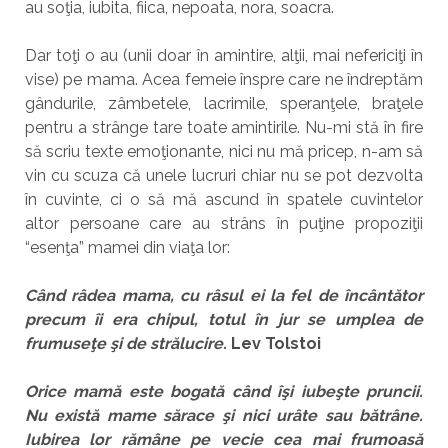
au soţia, iubita, fiica, nepoata, nora, soacra.
Dar toţi o au (unii doar în amintire, alţii, mai nefericiţi în
vise) pe mama. Acea femeie înspre care ne îndreptăm
gândurile, zâmbetele, lacrimile, speranţele, braţele
pentru a strânge tare toate amintirile. Nu-mi stă în fire
să scriu texte emoţionante, nici nu mă pricep, n-am să
vin cu scuza că unele lucruri chiar nu se pot dezvolta
în cuvinte, ci o să mă ascund în spatele cuvintelor
altor persoane care au strâns în puţine propoziţii
“esenţa” mamei din viaţa lor:
Când râdea mama, cu râsul ei la fel de încântător
precum îi era chipul, totul în jur se umplea de
frumuseţe şi de strălucire.
Lev Tolstoi
Orice mamă este bogată când îşi iubeşte pruncii.
Nu există mame sărace şi nici urâte sau bătrâne.
Iubirea lor rămâne pe vecie cea mai frumoasă