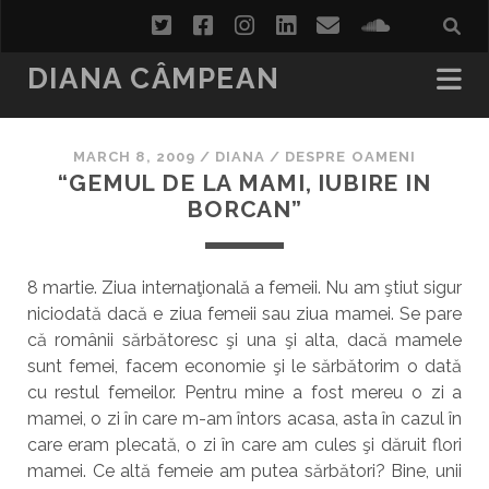
twitter
facebook
instagram
linkedin
email
soundcl
DIANA CÂMPEAN
MARCH 8, 2009
/
DIANA
/
DESPRE OAMENI
“GEMUL DE LA MAMI, IUBIRE IN
BORCAN”
8 martie. Ziua internaţională a femeii. Nu am ştiut sigur
niciodată dacă e ziua femeii sau ziua mamei. Se pare
că românii sărbătoresc şi una şi alta, dacă mamele
sunt femei, facem economie şi le sărbătorim o dată
cu restul femeilor. Pentru mine a fost mereu o zi a
mamei, o zi în care m-am întors acasa, asta în cazul în
care eram plecată, o zi în care am cules şi dăruit flori
mamei. Ce altă femeie am putea sărbători? Bine, unii