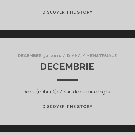
NU
DISCOVER THE STORY
VREAU
SĂ
ŞTIU
CARE-
I
MELODIA
DECEMBER 30, 2010
/
DIANA
/
MENSTRUALE
TA
DECEMBRIE
PREFERATĂ!
De ce (m)brrr (i)e? Sau de ce mi-e frig la…
DECEMBRIE
DISCOVER THE STORY