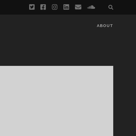
twitter
facebook
instagram
linkedin
email
soundcloud
ABOUT