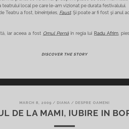
teatrului local pe care le-am vizionat pe durata festivalului.
e Teatru a fost, bineînţeles,
Faust
. Şi poate ar fi fost şi anu
tă, iar aceea a fost
Omul Pernă
în regia lui
Radu Afrim
, pi
DOR
DISCOVER THE STORY
DE
TEATRU
MARCH 8, 2009
/
DIANA
/
DESPRE OAMENI
L DE LA MAMI, IUBIRE IN B