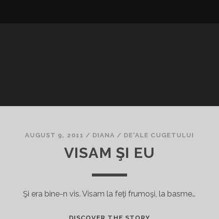
AUGUST 9, 2011
/
DIANA
/
DE'ALE CUGETULUI
VISAM ŞI EU
Şi era bine-n vis. Visam la feţi frumoşi, la basme…
VISAM
DISCOVER THE STORY