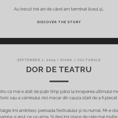
Au trecut trei ani de când am terminat liceul şi…
SCURTĂ
DISCOVER THE STORY
REVEDERE
SEPTEMBER 1, 2009
/
DIANA
/
CULTURALE
DOR DE TEATRU
ntru că mai e atât de puţin timp până la începerea ultimului me
storic sau a căminului, nici măcar din cauza stării de a fi pleca
algie îmi amintesc perioada festivalului şi nu numai. Mi-e dor
oamna şi anul ce va urma. Şi deşi îmi place de cele mai multe 