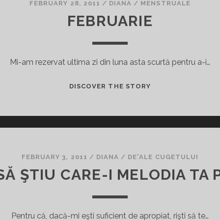
O
FEBRUARY 28, 2011
/
DIANA
/
MENSTRUALE
RELAŢIE
FEBRUARIE
Mi-am rezervat ultima zi din luna asta scurtă pentru a-i…
FEBRUARIE
DISCOVER THE STORY
FEBRUARY 3, 2011
/
DIANA
/
DE'ALE CUGETULUI
SĂ ŞTIU CARE-I MELODIA TA 
Pentru că, dacă-mi eşti suficient de apropiat, rişti să te…