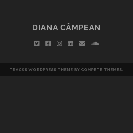
–
DESPRE
ONE-
MAN
DIANA CÂMPEAN
SHOW
twitter
facebook
instagram
linkedin
email
soundclou
TRACKS WORDPRESS THEME
BY COMPETE THEMES.