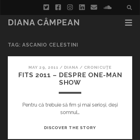
twitter
facebook
instagram
linkedin
email
soundcl
DIANA CÂMPEAN
TAG:
ASCANIO CELESTINI
MAY 29, 2011
/
DIANA
/
CRONICUŢE
FITS 2011 – DESPRE ONE-MAN
SHOW
Pentru că trebuie să fim și mai serioși, deși
somnul…
FITS
DISCOVER THE STORY
2011