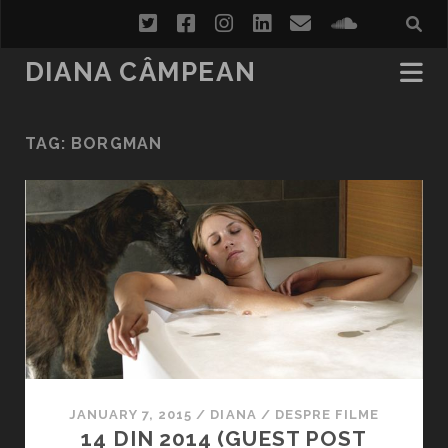
twitter
facebook
instagram
linkedin
email
soundcl
DIANA CÂMPEAN
TAG:
BORGMAN
JANUARY 7, 2015
/
DIANA
/
DESPRE FILME
14 DIN 2014 (GUEST POST