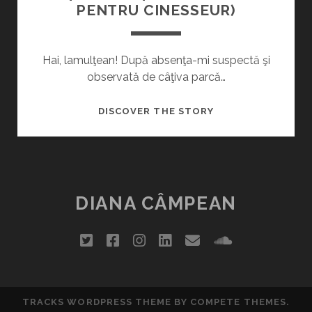
PENTRU CINESSEUR)
Hai, lamulţean! După absenţa-mi suspectă şi
observată de câţiva parcă…
14
DISCOVER THE STORY
DIN
2014
(GUEST
POST
PENTRU
DIANA CÂMPEAN
CINESSEUR)
twitter
facebook
instagram
linkedin
email
soundclou
TRACKS WORDPRESS THEME
BY COMPETE THEMES.