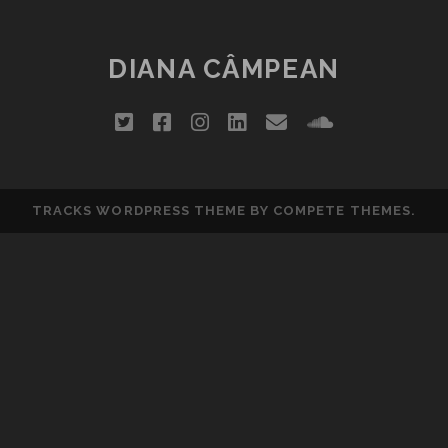
ȘI
CÂTEVA
MIȘCĂRI
DIANA CÂMPEAN
DE
PLEOAPE
twitter
facebook
instagram
linkedin
email
soundclou
TRACKS WORDPRESS THEME
BY COMPETE THEMES.