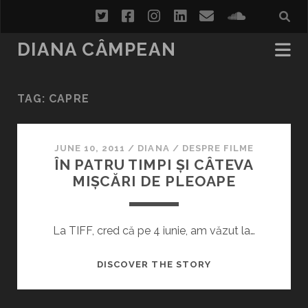
twitter
facebook
instagram
linkedin
email
soundcl
DIANA CÂMPEAN
TAG:
CAPRE
JUNE 10, 2011
/
DIANA
/
DESPRE FILME
ÎN PATRU TIMPI ȘI CÂTEVA
MIȘCĂRI DE PLEOAPE
La TIFF, cred că pe 4 iunie, am văzut la…
ÎN
DISCOVER THE STORY
PATRU
TIMPI