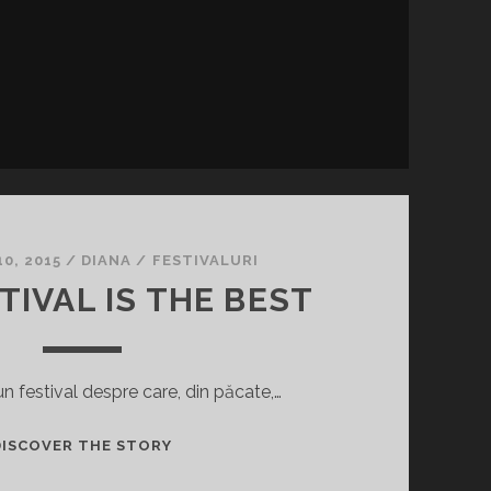
0, 2015
/
DIANA
/
FESTIVALURI
TIVAL IS THE BEST
n festival despre care, din păcate,…
PLAI
DISCOVER THE STORY
FESTIVAL