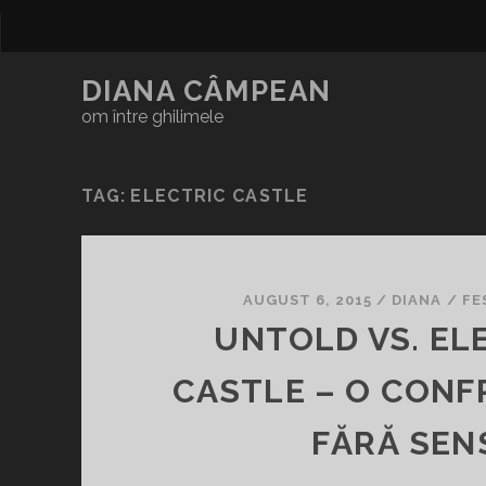
DIANA CÂMPEAN
om între ghilimele
TAG:
ELECTRIC CASTLE
AUGUST 6, 2015
/
DIANA
/
FE
UNTOLD VS. EL
CASTLE – O CON
FĂRĂ SEN