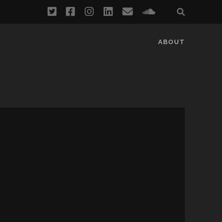
twitter
facebook
instagram
linkedin
email
soundcloud
ABOUT