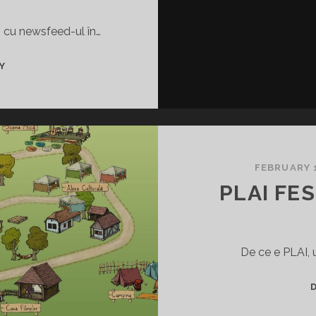
p cu newsfeed-ul în…
UNTOLD
Y
VS.
ELECTRIC
CASTLE
–
O
CONFRUNTARE
FEBRUARY 1
FĂRĂ
PLAI FES
SENS
De ce e PLAI, u