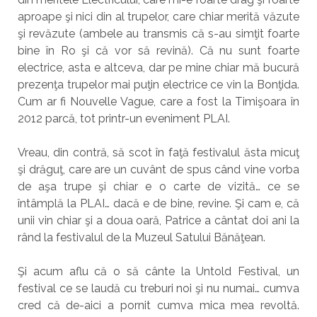
aproape şi nici din al trupelor, care chiar merită văzute
şi revăzute (ambele au transmis că s-au simţit foarte
bine în Ro şi că vor să revină). Că nu sunt foarte
electrice, asta e altceva, dar pe mine chiar mă bucură
prezenţa trupelor mai puţin electrice ce vin la Bonţida.
Cum ar fi Nouvelle Vague, care a fost la Timişoara în
2012 parcă, tot printr-un eveniment PLAI.
Vreau, din contră, să scot în faţă festivalul ăsta micuţ
şi drăguţ, care are un cuvânt de spus când vine vorba
de aşa trupe şi chiar e o carte de vizită… ce se
întâmplă la PLAI… dacă e de bine, revine. Şi cam e, că
unii vin chiar şi a doua oară, Patrice a cântat doi ani la
rând la festivalul de la Muzeul Satului Bănăţean.
Şi acum aflu că o să cânte la Untold Festival, un
festival ce se laudă cu treburi noi şi nu numai… cumva
cred că de-aici a pornit cumva mica mea revoltă.