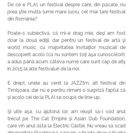
De ce e PLAI, un festival despre care, din păcate, nu
prea ştie multă lume mare lucru, cel mai tare festival
din România?
Poate-s subiectivă, că mi-e drag mie, deşi am fost
doar la două ediţii, dar pentru un festival de artă şi
world music, cu majoritatea invitaţilor muzicali de
descoperit acolo (că nu suntem toţi aşa cunoscători),
a adus până acum câteva nume care sunt cap de afiş
în 2015 la alte festivaluri de la noi.
E drept, unele au venit la JAZZtm, alt festival din
Timişoara, dar nu e pentru nimeni o surpriză faptul că
şi acolo cei de la PLAI se ocupă de line-up.
Şi uite aşa, cu ajutorul lor, am reuşit să-i văd anul
trecut pe The Cat Empire şi Asian Dub Foundation,
care vin anul ăsta la Electric Castle. Nu vreau să scad
din meritele Electricului, care mi-e foarte drag şi foarte