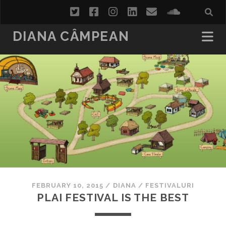
twitter
facebook
instagram
linkedin
email
soundcl
DIANA CÂMPEAN
FEBRUARY 10, 2015
/
DIANA
/
FESTIVALURI
PLAI FESTIVAL IS THE BEST