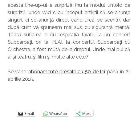
acesta line-up-ul e surpriză (nu la modul untold de
surpriză, unde văd c-au început artiştii să se-anunţe
singuri, ci se-anunţă direct când urcă pe scenă), dar
după cum vă spuneam mai sus, cu siguranţă merită!
Toată suflarea e cu respiraţia tăiată la un concert
Subcarpaţi, ori la PLAI, la concertul Subcarpaţi cu
Orchestra, a fost mută de-a dreptul. Unde mai pui că
ai şi teatru, şi film şi multe alte cele?
Se vând
abonamente presale cu 50 de lei
până în 21
aprilie 2015.
Email
WhatsApp
More