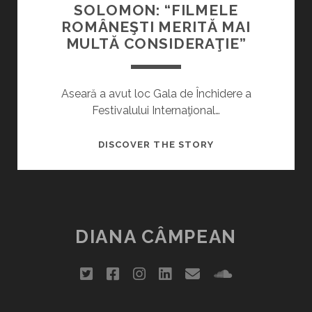
SOLOMON: “FILMELE
ROMÂNEŞTI MERITĂ MAI
MULTĂ CONSIDERAŢIE”
Aseară a avut loc Gala de Închidere a
Festivalului Internaţional…
GALA
DISCOVER THE STORY
DE
ÎNCHIDERE
TIFF.
ADA
SOLOMON:
DIANA CÂMPEAN
“FILMELE
ROMÂNEŞTI
twitter
facebook
instagram
linkedin
email
soundclou
MERITĂ
MAI
MULTĂ