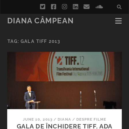
twitter
facebook
instagram
linkedin
email
soundcl
DIANA CÂMPEAN
TAG:
GALA TIFF 2013
JUNE 10, 2013
/
DIANA
/
DESPRE FILME
GALA DE ÎNCHIDERE TIFF. ADA