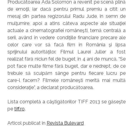
Producătoarea Ada Solomon a revenit pe scenă plină
de emoţii, iar dacă pentru primul premiu a citit un
mesaj din partea regizorului Radu Jude, în semn de
mulţumire, apoi a atins câteva aspecte ale situaţiei
actuale a cinematografiei româneşti, temă centrală a
serii, având în vedere condiţiile financiare precare ale
celor care vor să facă film în România şi lipsa
sprijinului autorităţilor. Filmul Laurei Juller a fost
realizat fără niciun fel de buget, în 4 ani de muncă. “Se
pot face multe filme fără buget, dar e nedrept, de ce
trebuie să scuipăm sânge pentru fiecare lucru pe
care-l facem? Filmele româneşti merită mai multă
consideraţie”, a declarat producătoarea.
Lista completă a câştigătoriilor TIFF 2013 se găseşte
pe
tiff.ro
.
Articol publicat în
Revista Bulevard