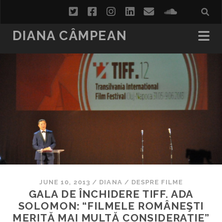
twitter
facebook
instagram
linkedin
email
soundcl
DIANA CÂMPEAN
JUNE 10, 2013
/
DIANA
/
DESPRE FILME
GALA DE ÎNCHIDERE TIFF. ADA
SOLOMON: “FILMELE ROMÂNEŞTI
MERITĂ MAI MULTĂ CONSIDERAŢIE”