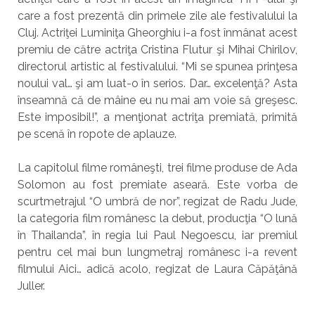
care a fost prezentă din primele zile ale festivalului la
Cluj. Actriţei Luminiţa Gheorghiu i-a fost înmânat acest
premiu de către actriţa Cristina Flutur şi Mihai Chirilov,
directorul artistic al festivalului. “Mi se spunea prinţesa
noului val… şi am luat-o în serios. Dar… excelenţă? Asta
înseamnă că de mâine eu nu mai am voie să greşesc.
Este imposibil!”, a menţionat actriţa premiată, primită
pe scenă în ropote de aplauze.
La capitolul filme româneşti, trei filme produse de Ada
Solomon au fost premiate aseară. Este vorba de
scurtmetrajul “O umbră de nor”, regizat de Radu Jude,
la categoria film românesc la debut, producţia “O lună
în Thailanda”, în regia lui Paul Negoescu, iar premiul
pentru cel mai bun lungmetraj românesc i-a revent
filmului Aici… adică acolo, regizat de Laura Căpăţână
Juller.