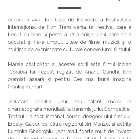
Aseară a avut loc Gala de Închidere a Festivalului
Internaţional de Film Transilvania, un festival care a
trecut cu bine şi peste a 12-a ediţie, unul care ne-a
bucurat şi ne-a umplut zilele de filme, muzică şi o
mulţime de evenimente culturale conexe lumii filmului.
Marele câştigător al acestei ediţii este filmul indian
“Corabia lui Tezeu”, regizat de Anand Gandhi, film
premiat aseară şi pentru Cea mai bună imagine
(Pankaj Kumar).
„Salutăm apariția unui nou talent major în
cinematografia mondială”, a transmis juriul Competiției.
Trofeul i-a fost înmânat sound designer-ului filmului,
Erdélyi Gábor, de către regizorul Jiří Menzel și actrița
Luminița Gheorghiu. „Am avut foarte mult de învățat
de la Anand Gandhi, e foarte talentat. Uitați-vă la