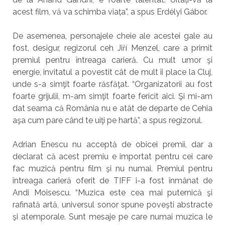
acest film, vă va schimba viața”, a spus Erdélyi Gábor.
De asemenea, personajele cheie ale acestei gale au
fost, desigur, regizorul ceh Jiří Menzel, care a primit
premiul pentru întreaga carieră. Cu mult umor şi
energie, invitatul a povestit cât de mult îi place la Cluj,
unde s-a simţit foarte răsfăţat. “Organizatorii au fost
foarte grijulii, m-am simţit foarte fericit aici. Şi mi-am
dat seama că România nu e atât de departe de Cehia
aşa cum pare când te uiţi pe hartă”, a spus regizorul.
Adrian Enescu nu acceptă de obicei premii, dar a
declarat că acest premiu e importat pentru cei care
fac muzică pentru film şi nu numai. Premiul pentru
întreaga carieră oferit de TIFF i-a fost înmânat de
Andi Moisescu. “Muzica este cea mai puternică şi
rafinată artă, universul sonor spune poveşti abstracte
şi atemporale. Sunt mesaje pe care numai muzica le