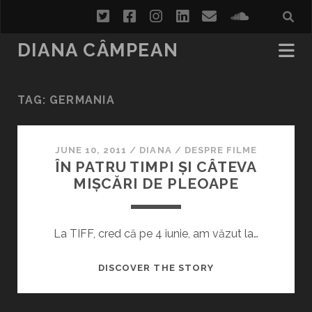
twitter
facebook
instagram
linkedin
email
soundcl
DIANA CÂMPEAN
TAG:
GERMANIA
JUNE 10, 2011
/
DIANA
/
DESPRE FILME
ÎN PATRU TIMPI ȘI CÂTEVA
MIȘCĂRI DE PLEOAPE
La TIFF, cred că pe 4 iunie, am văzut la…
ÎN
DISCOVER THE STORY
PATRU
TIMPI