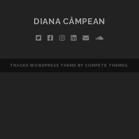
ȘI
CÂTEVA
MIȘCĂRI
DIANA CÂMPEAN
DE
PLEOAPE
twitter
facebook
instagram
linkedin
email
soundclou
TRACKS WORDPRESS THEME
BY COMPETE THEMES.