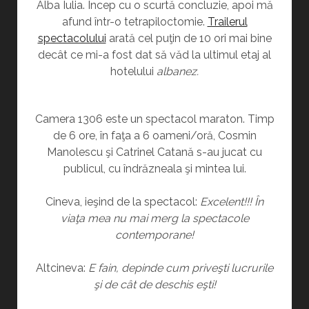
Alba Iulia. Încep cu o scurtă concluzie, apoi mă
afund într-o tetrapiloctomie.
Trailerul
spectacolului
arată cel puţin de 10 ori mai bine
decât ce mi-a fost dat să văd la ultimul etaj al
hotelului
albanez.
Camera 1306 este un spectacol maraton. Timp
de 6 ore, în faţa a 6 oameni/oră, Cosmin
Manolescu şi Catrinel Catană s-au jucat cu
publicul, cu îndrăzneala şi mintea lui.
Cineva, ieşind de la spectacol:
Excelent!!! În
viaţa mea nu mai merg la spectacole
contemporane!
Altcineva:
E fain, depinde cum priveşti lucrurile
şi de cât de deschis eşti!