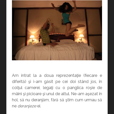
Am intrat la a doua reprezentaţie (fiecare e
diferită) şi i-am găsit pe cei doi stând jos, în
colţul camerei, legaţi cu o panglica roşie de
mâini şi picioare şi unul de altul. Ne-am aşezat în
hol, să nu deranjăm, fără să ştim cum urmau să
ne
deranjeze
ei.