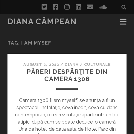
twitter
facebook
instagram
linkedin
email
soundcl
DIANA CÂMPEAN
TAG:
I AM MYSEF
AUGUST 2, 2012
/
DIANA
/
CULTURALE
PĂRERI DESPĂRŢITE DIN
CAMERA 1306
Camera 1306 [I am myself] se anunţa a fi un
spectacol-instalaţie, ceva inedit, ceva cu dans
contemporan, o reprezentaţie aparte într-un loc
atipic, după cum se poate deduce, o cameră.
Una de hotel, de data asta de Hotel Parc din