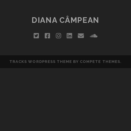
DIANA CÂMPEAN
twitter
facebook
instagram
linkedin
email
soundclou
TRACKS WORDPRESS THEME
BY COMPETE THEMES.