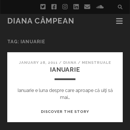
twitter
facebook
instagram
linkedin
email
soundcl
DIANA CÂMPEAN
TAG:
IANUARIE
JANUARY 28, 2011
/
DIANA
/
MENSTRUALE
IANUARIE
Ianuarie e luna despre care aproape că uiţi să
mai…
IANUARIE
DISCOVER THE STORY