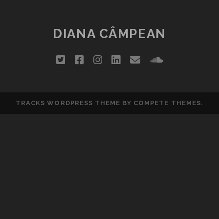
DIANA CÂMPEAN
twitter
facebook
instagram
linkedin
email
soundclou
TRACKS WORDPRESS THEME
BY COMPETE THEMES.