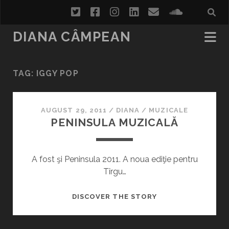
twitter
facebook
instagram
linkedin
email
soundcl
DIANA CÂMPEAN
TAG:
IGGY POP
AUGUST 29, 2011
/
DIANA
/
MUZICALE
PENINSULA MUZICALĂ
A fost şi Peninsula 2011. A noua ediţie pentru
Tîrgu…
PENINSULA
DISCOVER THE STORY
MUZICALĂ