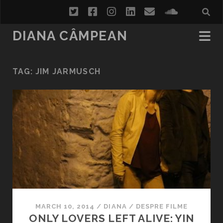
twitter
facebook
instagram
linkedin
email
soundcl
DIANA CÂMPEAN
TAG:
JIM JARMUSCH
MARCH 10, 2014
/
DIANA
/
DESPRE FILME
ONLY LOVERS LEFT ALIVE: YIN