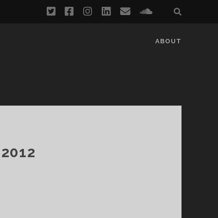
twitter
facebook
instagram
linkedin
email
soundcloud
ABOUT
 2012