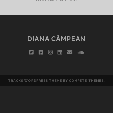
SEARĂ
CINE-
MUZICALĂ
LA
TIFF
2012
DIANA CÂMPEAN
twitter
facebook
instagram
linkedin
email
soundclou
TRACKS WORDPRESS THEME
BY COMPETE THEMES.