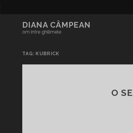
DIANA CÂMPEAN
om între ghilimele
TAG:
KUBRICK
O SE