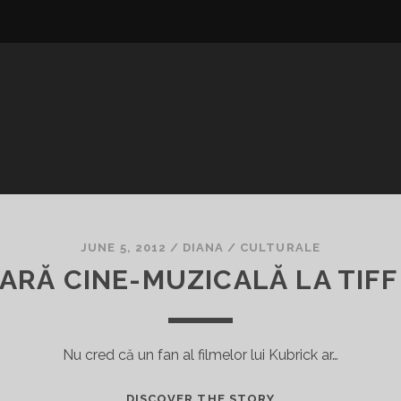
JUNE 5, 2012
/
DIANA
/
CULTURALE
ARĂ CINE-MUZICALĂ LA TIFF
Nu cred că un fan al filmelor lui Kubrick ar…
O
DISCOVER THE STORY