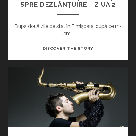
SPRE DEZLĂNȚUIRE – ZIUA 2
După două zile de stat în Timişoara, după ce m-
am…
JAZZ
DISCOVER THE STORY
TM
–
CU
PAŞI
MĂRUNȚI
SPRE
DEZLĂNȚUIRE
–
ZIUA
2