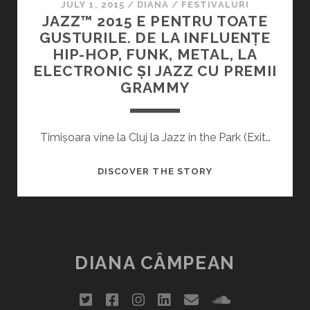
JULY 1, 2015
/
DIANA
/
FESTIVALURI
JAZZ™ 2015 E PENTRU TOATE
GUSTURILE. DE LA INFLUENȚE
HIP-HOP, FUNK, METAL, LA
ELECTRONIC ȘI JAZZ CU PREMII
GRAMMY
Timișoara vine la Cluj la Jazz in the Park (Exit…
JAZZ™
DISCOVER THE STORY
2015
E
PENTRU
TOATE
GUSTURILE.
DIANA CÂMPEAN
DE
LA
twitter
facebook
instagram
linkedin
email
soundclou
INFLUENȚE