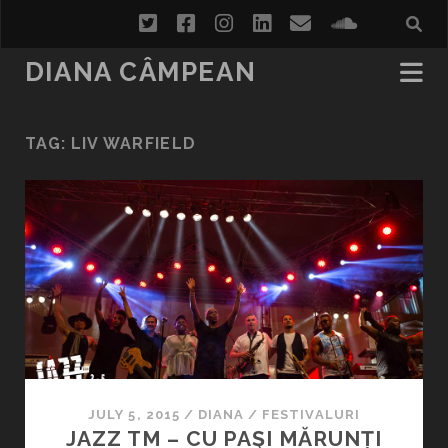
twitter
facebook
instagram
linkedin
email
soundcl
DIANA CÂMPEAN
TAG:
LIV WARFIELD
JULY 5, 2015
/
DIANA
/
FESTIVALURI
JAZZ TM – CU PAŞI MĂRUNȚI