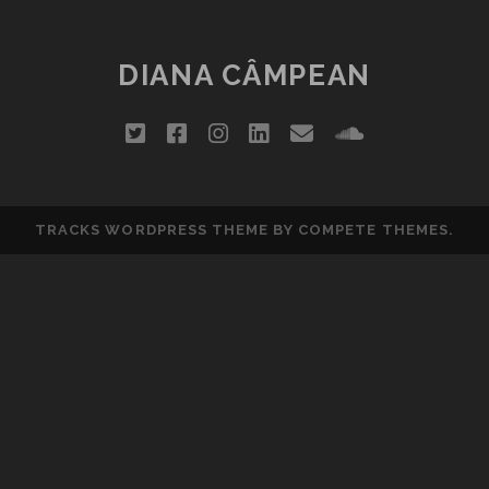
DIANA CÂMPEAN
twitter
facebook
instagram
linkedin
email
soundclou
TRACKS WORDPRESS THEME
BY COMPETE THEMES.