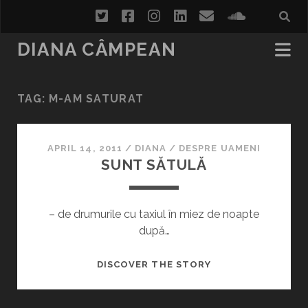
twitter
facebook
instagram
linkedin
email
soundcl
DIANA CÂMPEAN
TAG:
M-AM SATURAT
APRIL 14, 2011
/
DIANA
/
DESPRE UAMENI
SUNT SĂTULĂ
– de drumurile cu taxiul în miez de noapte
după…
SUNT
DISCOVER THE STORY
SĂTULĂ