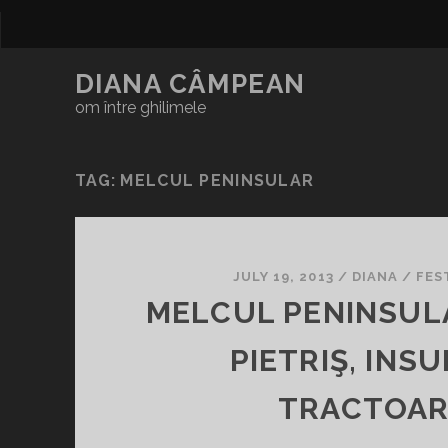
DIANA CÂMPEAN
om între ghilimele
TAG:
MELCUL PENINSULAR
JULY 19, 2013
/
DIANA
/
FES
MELCUL PENINSULA
PIETRIŞ, INSU
TRACTOAR