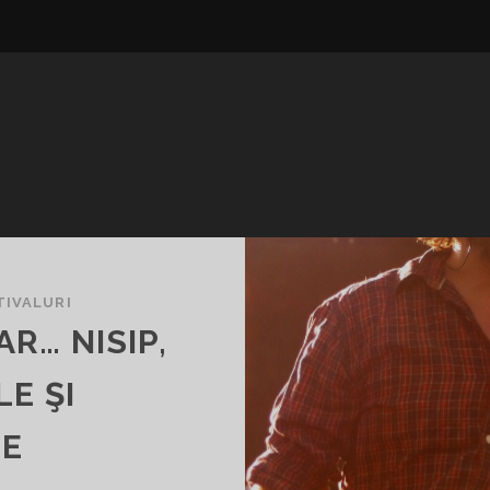
TIVALURI
R… NISIP,
LE ŞI
E