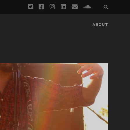
twitter
facebook
instagram
linkedin
email
soundcloud
ABOUT