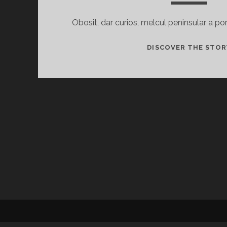
Obosit, dar curios, melcul peninsular a por
DISCOVER THE STOR