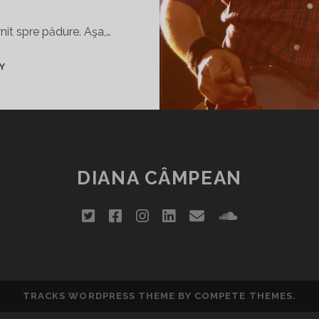
nit spre pădure. Aşa,…
MELCUL
Y
PENINSULAR…
NISIP,
PIETRIŞ,
INSULE
ŞI
TRACTOARE
DIANA CÂMPEAN
twitter
facebook
instagram
linkedin
email
soundclou
TRACKS WORDPRESS THEME
BY COMPETE THEMES.