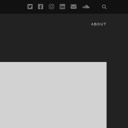
twitter
facebook
instagram
linkedin
email
soundcloud
ABOUT