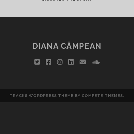
DIANA CÂMPEAN
twitter
facebook
instagram
linkedin
email
soundclou
TRACKS WORDPRESS THEME
BY COMPETE THEMES.