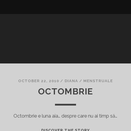
OCTOBER 22, 2010
/
DIANA
/
MENSTRUALE
OCTOMBRIE
Octombrie e luna aia… despre care nu ai timp să…
OCTOMBRIE
DISCOVER THE STORY