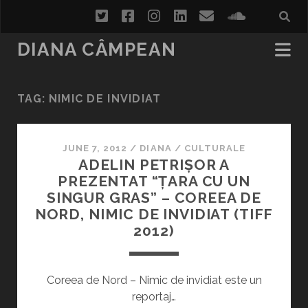
twitter
facebook
instagram
linkedin
email
soundcl
DIANA CÂMPEAN
TAG:
NIMIC DE INVIDIAT
JUNE 7, 2012
/
DIANA
/
CULTURALE
ADELIN PETRIȘOR A
PREZENTAT “ȚARA CU UN
SINGUR GRAS” – COREEA DE
NORD, NIMIC DE INVIDIAT (TIFF
2012)
Coreea de Nord – Nimic de invidiat este un
reportaj…