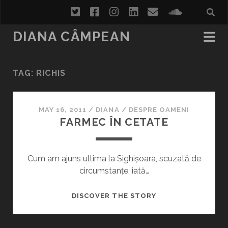
twitter
facebook
instagram
linkedin
email
soundcl
DIANA CÂMPEAN
TAG:
RICHIS
MAY 16, 2011
/
DIANA
/
DESPRE OAMENI
FARMEC ÎN CETATE
Cum am ajuns ultima la Sighișoara, scuzată de
circumstanțe, iată…
FARMEC
DISCOVER THE STORY
ÎN
CETATE