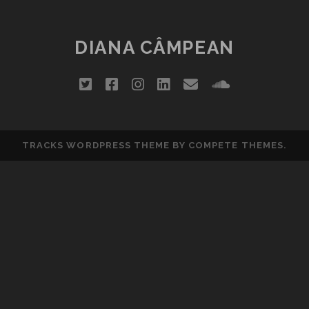
DIANA CÂMPEAN
twitter
facebook
instagram
linkedin
email
soundclou
TRACKS WORDPRESS THEME
BY COMPETE THEMES.