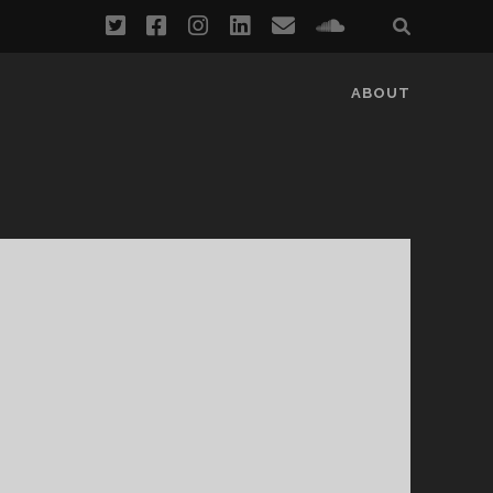
twitter
facebook
instagram
linkedin
email
soundcloud
ABOUT