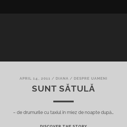
APRIL 14, 2011
/
DIANA
/
DESPRE UAMENI
SUNT SĂTULĂ
– de drumurile cu taxiul în miez de noapte după…
SUNT
DISCOVER THE STORY