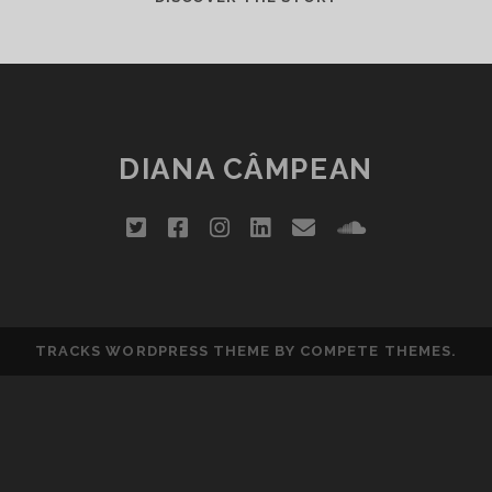
SĂTULĂ
DIANA CÂMPEAN
twitter
facebook
instagram
linkedin
email
soundclou
TRACKS WORDPRESS THEME
BY COMPETE THEMES.