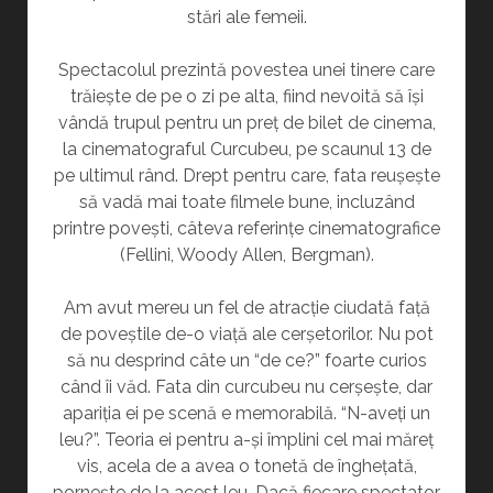
stări ale femeii.
Spectacolul prezintă povestea unei tinere care
trăiește de pe o zi pe alta, fiind nevoită să își
vândă trupul pentru un preț de bilet de cinema,
la cinematograful Curcubeu, pe scaunul 13 de
pe ultimul rând. Drept pentru care, fata reușește
să vadă mai toate filmele bune, incluzând
printre povești, câteva referințe cinematografice
(Fellini, Woody Allen, Bergman).
Am avut mereu un fel de atracție ciudată față
de poveștile de-o viață ale cerșetorilor. Nu pot
să nu desprind câte un “de ce?” foarte curios
când îi văd. Fata din curcubeu nu cerșește, dar
apariția ei pe scenă e memorabilă. “N-aveți un
leu?”. Teoria ei pentru a-și împlini cel mai măreț
vis, acela de a avea o tonetă de înghețată,
pornește de la acest leu. Dacă fiecare spectator