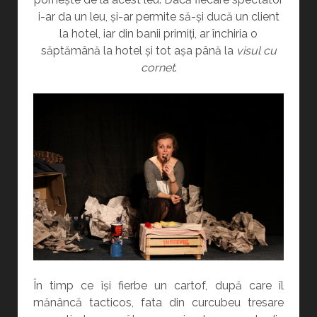
i-ar da un leu, și-ar permite să-și ducă un client
la hotel, iar din banii primiți, ar închiria o
săptămână la hotel și tot așa până la
visul cu
cornet
.
În timp ce își fierbe un cartof, după care îl
mănâncă tacticos, fata din curcubeu tresare