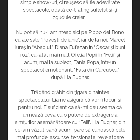
simple show-uri, ci reușesc să fie adevărate
spectacole, odată ce-ți ating sufletul și-ți
zguduie creierii.
Nu pot să nu-l amintesc aici pe Pippo del Bono
cu ale sale “Povești de iunie”, iar de la noi, Marcel
Iureș în “Absolut”, Diana Fufezan în “Oscar și buni
roz”, cu-atât mai mult Ofelia Popii în “Felii” și
acum, mai la subiect, Tania Popa, într-un
spectacol emoționant, “Fata din Curcubeu”
după Lia Bugnar.
Trăgând grăbit din țigara dinaintea
spectacolului, Lia ne asigură că vor fi locuri și
pentru noi. E suficient ca să-mi dau seama că
urmează ceva cu o putere de extragere a
simțurilor asemănătoare cu “Felii”. Lia Bugnar, din
ce-am văzut până acum, pare să cunoască cele
mai profunde, ascunse, tensionate, revelatoare