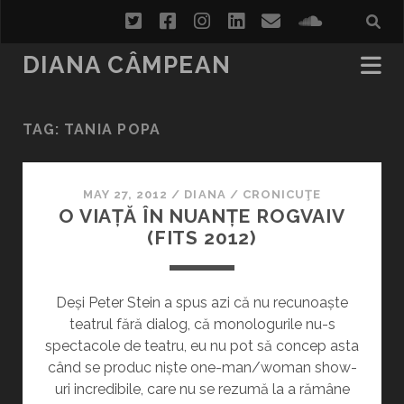
twitter
facebook
instagram
linkedin
email
soundcl
DIANA CÂMPEAN
TAG:
TANIA POPA
MAY 27, 2012
/
DIANA
/
CRONICUŢE
O VIAȚĂ ÎN NUANȚE ROGVAIV
(FITS 2012)
Deși Peter Stein a spus azi că nu recunoaște
teatrul fără dialog, că monologurile nu-s
spectacole de teatru, eu nu pot să concep asta
când se produc niște one-man/woman show-
uri incredibile, care nu se rezumă la a rămâne