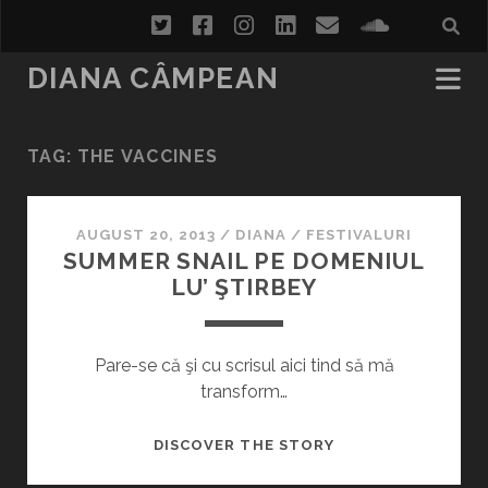
twitter
facebook
instagram
linkedin
email
soundcl
DIANA CÂMPEAN
TAG:
THE VACCINES
AUGUST 20, 2013
/
DIANA
/
FESTIVALURI
SUMMER SNAIL PE DOMENIUL
LU’ ŞTIRBEY
Pare-se că şi cu scrisul aici tind să mă
transform…
SUMMER
DISCOVER THE STORY
SNAIL