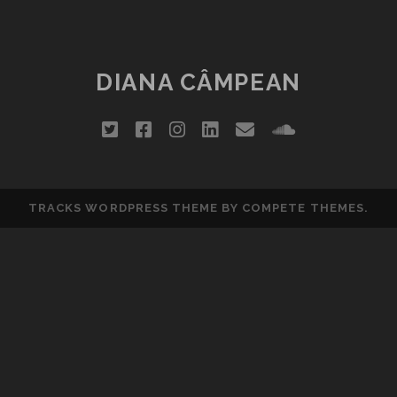
PE
DOMENIUL
LU’
ŞTIRBEY
DIANA CÂMPEAN
twitter
facebook
instagram
linkedin
email
soundclou
TRACKS WORDPRESS THEME
BY COMPETE THEMES.