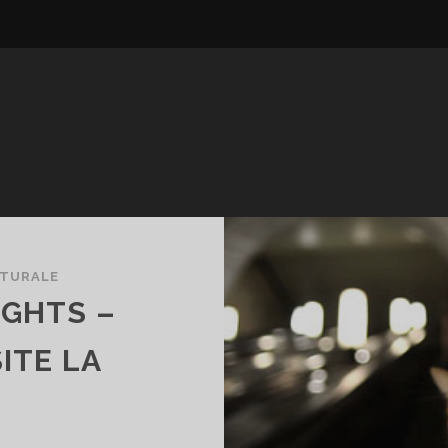
TURALE
UGHTS –
ITE LA