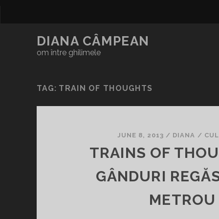
DIANA CÂMPEAN
om între ghilimele
TAG:
TRAIN OF THOUGHTS
JUNE 8, 2013
/
DIANA
/
CUL
TRAINS OF THO
GÂNDURI REGĂS
METROU