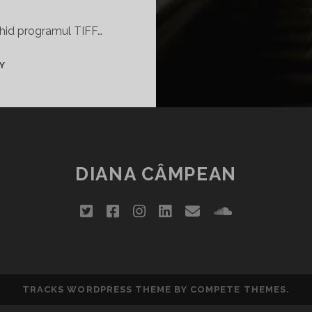
chid programul TIFF…
TRAINS
Y
OF
THOUGHTS
–
GÂNDURI
REGĂSITE
LA
DIANA CÂMPEAN
METROU
twitter
facebook
instagram
linkedin
email
soundclou
TRACKS WORDPRESS THEME
BY COMPETE THEMES.