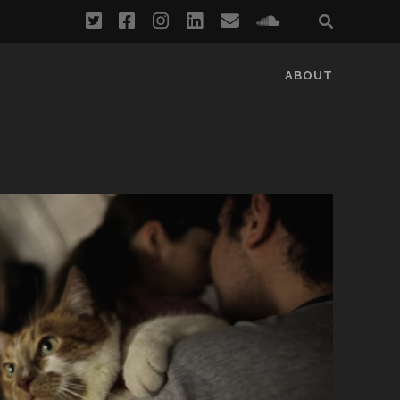
twitter
facebook
instagram
linkedin
email
soundcloud
ABOUT