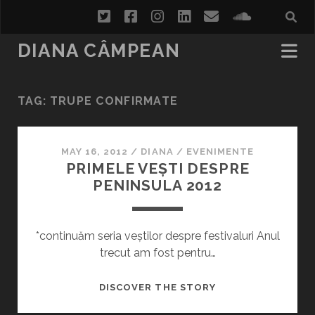
twitter
facebook
instagram
linkedin
email
soundcl
DIANA CÂMPEAN
TAG:
TRUPE CONFIRMATE
MAY 16, 2012
/
DIANA
/
EVENIMENTE
PRIMELE VEȘTI DESPRE
PENINSULA 2012
*continuăm seria veștilor despre festivaluri Anul
trecut am fost pentru…
PRIMELE
DISCOVER THE STORY
VEȘTI