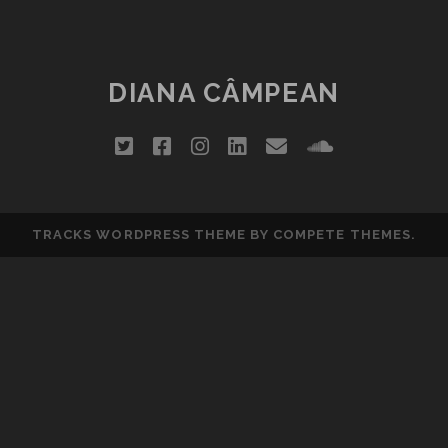
DESPRE
PENINSULA
2012
DIANA CÂMPEAN
twitter
facebook
instagram
linkedin
email
soundclou
TRACKS WORDPRESS THEME
BY COMPETE THEMES.