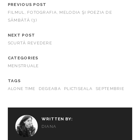
PREVIOUS POST
FILMUL, FOTOGRAFIA, MELODIA ŞI POEZIA DE
SÂMBĂTĂ (3)
NEXT POST
SCURTĂ REVEDERE
CATEGORIES
MENSTRUALE
TAGS
ALONE TIME
DEGEABA
PLICTISEALA
SEPTEMBRIE
WRITTEN BY:
DIANA