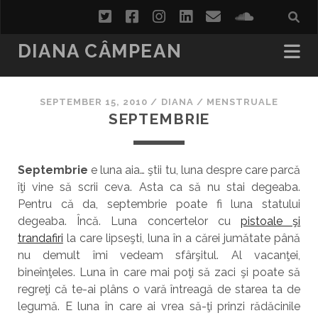
twitter
facebook
instagram
linkedin
email
soundcl
DIANA CÂMPEAN
SEPTEMBER 15, 2010
/
DIANA
/
MENSTRUALE
SEPTEMBRIE
Septembrie
e luna aia… ştii tu, luna despre care parcă
îţi vine să scrii ceva. Asta ca să nu stai degeaba.
Pentru că da, septembrie poate fi luna statului
degeaba. Încă. Luna concertelor cu
pistoale şi
trandafiri
la care lipseşti, luna în a cărei jumătate până
nu demult îmi vedeam sfârşitul. Al vacanţei,
bineînţeles. Luna în care mai poţi să zaci şi poate să
regreţi că te-ai plâns o vară întreagă de starea ta de
legumă. E luna în care ai vrea să-ţi prinzi rădăcinile