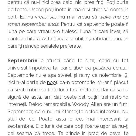
pentru că nu-i nici prea cald, nici prea frig. Poţi purta
de toate. Uneori poţi înota în mare şi chiar să dormi în
cort. Eu nu vreau sau nu mai vreau să
wake me up
when september ends
. Pentru că septembrie poate fi
luna pe care vreau s-o trăiesc. Luna în care înveţi să
cânţi la chitară. Asta dacă ai ambiţie şi răbdare. Luna în
care îţi reîncep serialele preferate.
Septembrie
e atunci când te simţi când cu tot
universul împotriva ta, când liber ca pasărea cerului.
Septembrie nu e aşa sweet şi rainy ca noiembrie. Şi
nici n-ai parte de
nopţi
ca-n octombrie. Mi-ar fi plăcut
ca septembrie să fie o lună fără melodie. Dar ca să fiu
sigură de asta, am dat peste cel puţin trei răsfoind
interneţii. Deloc remarcabile. Woody Allen are un film,
September, care nu-mi stârneşte deloc interesul. Nu
ştiu de ce. Poate asta e cel mai interesant la
septembrie. E o lună de care poţi foarte uşor să nu-ţi
dai seama că trece. Te prinde în prag de ceva, te