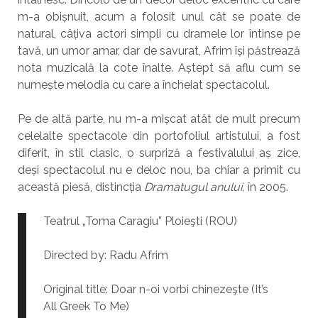
m-a obișnuit, acum a folosit unul cât se poate de
natural, câțiva actori simpli cu dramele lor întinse pe
tavă, un umor amar, dar de savurat, Afrim își păstrează
nota muzicală la cote înalte. Aștept să aflu cum se
numește melodia cu care a încheiat spectacolul.
Pe de altă parte, nu m-a mișcat atât de mult precum
celelalte spectacole din portofoliul artistului, a fost
diferit, în stil clasic, o surpriză a festivalului aș zice,
deși spectacolul nu e deloc nou, ba chiar a primit cu
această piesă, distincția
Dramatugul anului,
în 2005.
Teatrul „Toma Caragiu” Ploieşti (ROU)
Directed by: Radu Afrim
Original title: Doar n-oi vorbi chinezeşte (It’s
All Greek To Me)