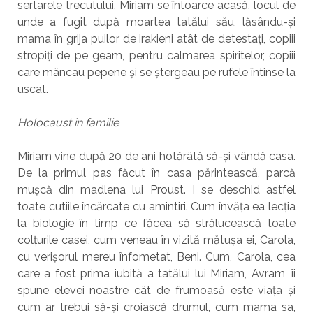
sertarele trecutului. Miriam se întoarce acasă, locul de
unde a fugit după moartea tatălui său, lăsându-și
mama în grija puilor de irakieni atât de detestați, copiii
stropiți de pe geam, pentru calmarea spiritelor, copiii
care mâncau pepene și se ștergeau pe rufele întinse la
uscat.
Holocaust în familie
Miriam vine după 20 de ani hotărâtă să-și vândă casa.
De la primul pas făcut în casa părintească, parcă
mușcă din madlena lui Proust. I se deschid astfel
toate cutiile încărcate cu amintiri. Cum învăța ea lecția
la biologie în timp ce făcea să strălucească toate
colțurile casei, cum veneau în vizită mătușa ei, Carola,
cu verișorul mereu înfometat, Beni. Cum, Carola, cea
care a fost prima iubită a tatălui lui Miriam, Avram, îi
spune elevei noastre cât de frumoasă este viața și
cum ar trebui să-și croiască drumul, cum mama sa,