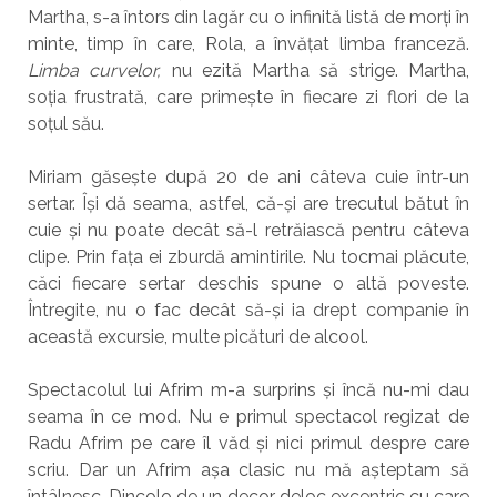
Martha, s-a întors din lagăr cu o infinită listă de morți în
minte, timp în care, Rola, a învățat limba franceză.
Limba curvelor,
nu ezită Martha să strige. Martha,
soția frustrată, care primește în fiecare zi flori de la
soțul său.
Miriam găsește după 20 de ani câteva cuie într-un
sertar. Își dă seama, astfel, că-și are trecutul bătut în
cuie și nu poate decât să-l retrăiască pentru câteva
clipe. Prin fața ei zburdă amintirile. Nu tocmai plăcute,
căci fiecare sertar deschis spune o altă poveste.
Întregite, nu o fac decât să-și ia drept companie în
această excursie, multe picături de alcool.
Spectacolul lui Afrim m-a surprins și încă nu-mi dau
seama în ce mod. Nu e primul spectacol regizat de
Radu Afrim pe care îl văd și nici primul despre care
scriu. Dar un Afrim așa clasic nu mă așteptam să
întâlnesc. Dincolo de un decor deloc excentric cu care