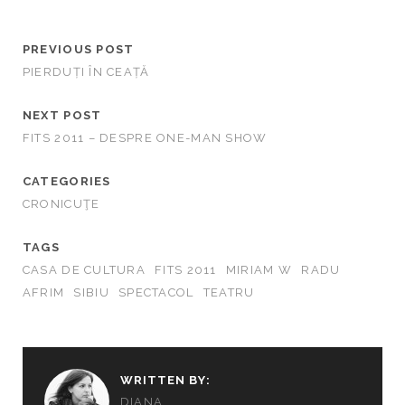
PREVIOUS POST
PIERDUȚI ÎN CEAȚĂ
NEXT POST
FITS 2011 – DESPRE ONE-MAN SHOW
CATEGORIES
CRONICUŢE
TAGS
CASA DE CULTURA
FITS 2011
MIRIAM W
RADU
AFRIM
SIBIU
SPECTACOL
TEATRU
WRITTEN BY:
DIANA