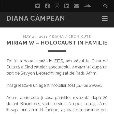
twitter
facebook
instagram
linkedin
email
soundcl
DIANA CÂMPEAN
MAY 29, 2011
/
DIANA
/
CRONICUŢE
MIRIAM W – HOLOCAUST IN FAMILIE
Tot în a doua seară de
FITS
, am văzut la Casa de
Cultură a Sindicatelor, spectacolul
Miriam W,
după un
text de Savyon Liebrecht, regizat de Radu Afrim.
Imaginează-ți un agent imobiliar, fost
pui de irakian.
Acum, amintește-ți casa părinților, revăzută după 20
de ani. Bineînțeles, vrei s-o vinzi. Nu poți, totuși, să nu
îți sapi prin amintiri. Începe, așadar, o incursiune prin