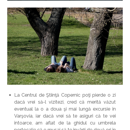
La Centrul de Ştiinţă Copernic poţi pierde o zi
dacă vrei să-l vizitezi, cred că merită văzut
eventual la o a doua şi mai lungă excursie în
Varşovia, iar dacă vrei să te asiguri că te vei
întoarce, am aflat de la ghidul cu umbrela
portocalie că e musai să te învârţi de două ori în