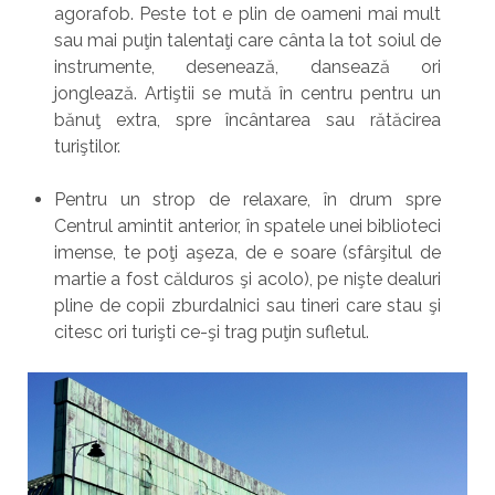
agorafob. Peste tot e plin de oameni mai mult
sau mai puţin talentaţi care cânta la tot soiul de
instrumente, desenează, dansează ori
jonglează. Artiştii se mută în centru pentru un
bănuţ extra, spre încântarea sau rătăcirea
turiştilor.
Pentru un strop de relaxare, în drum spre
Centrul amintit anterior, în spatele unei biblioteci
imense, te poţi aşeza, de e soare (sfârşitul de
martie a fost călduros şi acolo), pe nişte dealuri
pline de copii zburdalnici sau tineri care stau şi
citesc ori turişti ce-şi trag puţin sufletul.