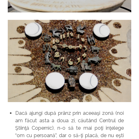
Dacă ajungi după prânz prin aceeaşi zonă (noi
am făcut asta a doua zi, căutând Centrul de
Ştiinţă Copernic), n-o să te mai poţi înţelege
“om cu persoană”, dar o să-ţi placă, de nu eşti