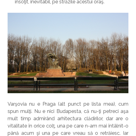
însoţit, inevitabil, pe străzile acestui oraş.
Varşovia nu e Praga (alt punct pe lista mea), cum
spun mulţi. Nu e nici Budapesta, că nu-ţi petreci aşa
mult timp admirând arhitectura clădirilor, dar are o
vitalitate în orice colţ, una pe care n-am mai întâlnit-o
până acum şi una pe care vreau să o retrăiesc. Iar