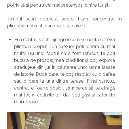
potrivită şi pentru cei mai pretenţioşi dintre turişti.
Timpul scurt petrecut acolo, l-am concentrat în
plimbări mai mult sau mai puţin alerte:
Prin centrul vechi ajungi oricum şi merită câteva
plimbări şi opriri. Din exterior, poţi ignora cu mai
multă uşurinţă faptul că a fost refăcut, te poţi
bucura de prospeţimea clădirilor şi poţi explora
străduţele din jur în căutarea unor urme lăsate
de istorie. După care, te poţi răsplăti cu o cafea
sau o bere la una dintre terase. Fiind punctul
central, e foarte posibil să încerce să te atragă
mai toţi în colţurile lor, dar poţi găsi şi cafenele
mai retrase.