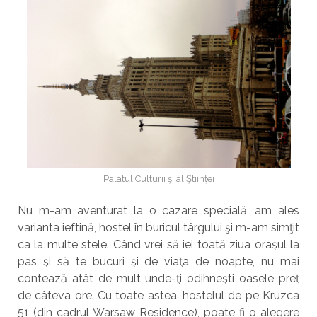
Palatul Culturii şi al Ştiinţei
Nu m-am aventurat la o cazare specială, am ales
varianta ieftină, hostel în buricul târgului şi m-am simţit
ca la multe stele. Când vrei să iei toată ziua oraşul la
pas şi să te bucuri şi de viaţa de noapte, nu mai
contează atât de mult unde-ţi odihneşti oasele preţ
de câteva ore. Cu toate astea, hostelul de pe Kruzca
51 (din cadrul Warsaw Residence), poate fi o alegere