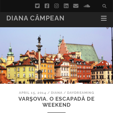
twitter
facebook
instagram
linkedin
email
soundcl
DIANA CÂMPEAN
APRIL 15, 2014
/
DIANA
/
DAYDREAMING
VARŞOVIA. O ESCAPADĂ DE
WEEKEND