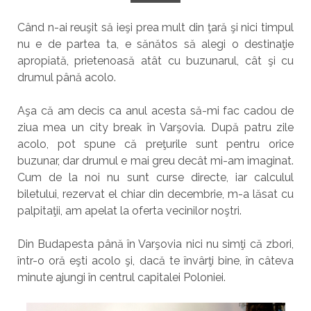
Când n-ai reuşit să ieşi prea mult din ţară şi nici timpul
nu e de partea ta, e sănătos să alegi o destinaţie
apropiată, prietenoasă atât cu buzunarul, cât şi cu
drumul până acolo.
Aşa că am decis ca anul acesta să-mi fac cadou de
ziua mea un city break în Varşovia. După patru zile
acolo, pot spune că preţurile sunt pentru orice
buzunar, dar drumul e mai greu decât mi-am imaginat.
Cum de la noi nu sunt curse directe, iar calculul
biletului, rezervat el chiar din decembrie, m-a lăsat cu
palpitaţii, am apelat la oferta vecinilor noştri.
Din Budapesta până în Varşovia nici nu simţi că zbori,
într-o oră eşti acolo şi, dacă te învârţi bine, în câteva
minute ajungi în centrul capitalei Poloniei.