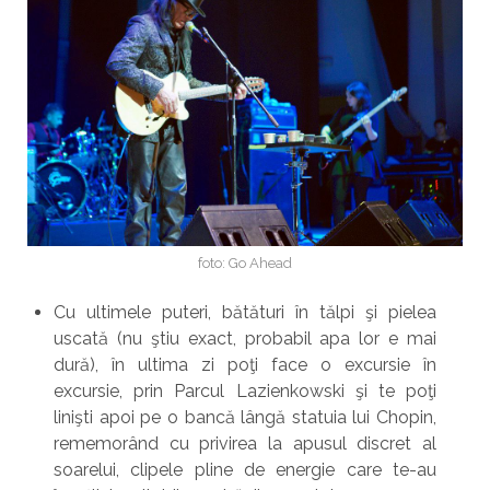
foto: Go Ahead
Cu ultimele puteri, bătături în tălpi şi pielea
uscată (nu ştiu exact, probabil apa lor e mai
dură), în ultima zi poţi face o excursie în
excursie, prin Parcul Lazienkowski şi te poţi
linişti apoi pe o bancă lângă statuia lui Chopin,
rememorând cu privirea la apusul discret al
soarelui, clipele pline de energie care te-au