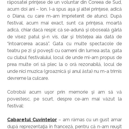
răposatei prinţese de un voluntar din Coreea de Sud,
acum doi ani – Ion. I-a spus aşa şi altei prinţese, adică
o Diana, cu care m-am împrietenit de atunci. După
festival, acum mai exact, sunt ca prinţesa, moartă
adică, chiar dacă respir, că se-adună şi oboseală gârlă
de visez patul şi-n vis, dar şi tristeţea aia dată de
“întoarcerea acasă”. Gata cu multe spectacole de
teatru pe zi şi poveşti cu oameni din lumea asta, gata
cu clubul festivalului, locul de unde mi-am propus de
prea multe ori să plec la o oră rezonabilă, locul de
unde nici muzica (groaznică şi anul ăsta) nu m-a trimis
devreme la culcare.
Cotrobăi acum uşor prin memorie şi am să vă
povestesc, pe scurt, despre ce-am mai văzut la
festival:
Cabaretul Cuvintelor
– am rămas cu un gust amar
după reprezentaţia în franceză, pentru că n-am reuşit