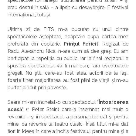
spectacole româneşti, subtitrarea pentru străini – şi
erau destui în sală – a lipsit cu desăvârşire. E festival
internaţional, totuşi.
Ultima zi de FITS m-a bucurat cu unul dintre
spectacolele aşteptate, adaptare după cartea mea
preferată din copilărie,
Prinţul Fericit
. Regizat de
Radu Alexandru Nica, n-are cum să dea greş. Eu am
participat la repetiţia cu public, iar la final regizorul a
spus că spectacolul va fi mai bun, fără eventualele
greşeli. Nu ştiu care-au fost alea, actorii de la Iaşi,
foarte tineri majoritatea, au fost plini de viaţă şi m-au
purtat plăcut prin poveste.
Seara mi-am încheiat-o cu spectacolul “
Întoarcerea
acasă
” (r. Peter Stein) care-a însemnat mai mult o
revenire – şi în spectacol, a personajelor, cât şi pentru
mine, ca revenire la teatru clasic. Însă titlul mi-a dat
fiori în ideea în care a închis festivalul pentru mine şi a