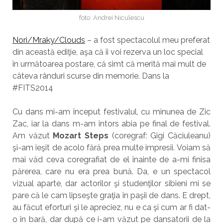
foto: Andrei Niculescu
Nori/Mraky/Clouds
– a fost spectacolul meu preferat
din această ediţie, aşa că îi voi rezerva un loc special
în următoarea postare, că simt că merită mai mult de
câteva rânduri scurse din memorie. Dans la
#FITS2014
Cu dans mi-am început festivalul, cu minunea de Zic
Zac, iar la dans m-am întors abia pe final de festival.
Am văzut
Mozart Steps
(coregraf: Gigi Căciuleanu)
şi-am ieşit de acolo fără prea multe impresii. Voiam să
mai văd ceva coregrafiat de el înainte de a-mi finisa
părerea, care nu era prea bună. Da, e un spectacol
vizual aparte, dar actorilor şi studenţilor sibieni mi se
pare că le cam lipseşte graţia în paşii de dans. E drept,
au făcut eforturi şi le apreciez, nu e ca şi cum ar fi dat-
o în bară, dar după ce i-am văzut pe dansatorii de la