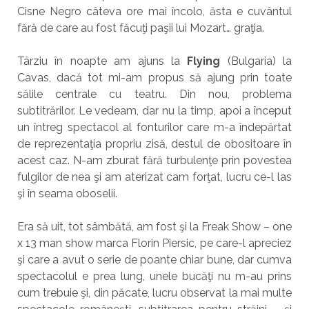
Cisne Negro câteva ore mai încolo, ăsta e cuvântul
fără de care au fost făcuţi paşii lui Mozart… graţia.
Târziu în noapte am ajuns la
Flying
(Bulgaria) la
Cavas, dacă tot mi-am propus să ajung prin toate
sălile centrale cu teatru. Din nou, problema
subtitrărilor. Le vedeam, dar nu la timp, apoi a început
un întreg spectacol al fonturilor care m-a îndepărtat
de reprezentaţia propriu zisă, destul de obositoare în
acest caz. N-am zburat fără turbulenţe prin povestea
fulgilor de nea şi am aterizat cam forţat, lucru ce-l las
şi în seama oboselii.
Era să uit, tot sâmbătă, am fost şi la Freak Show – one
x 13 man show marca Florin Piersic, pe care-l apreciez
şi care a avut o serie de poante chiar bune, dar cumva
spectacolul e prea lung, unele bucăţi nu m-au prins
cum trebuie şi, din păcate, lucru observat la mai multe