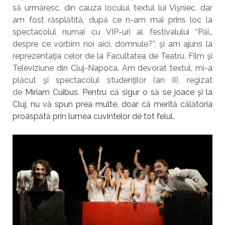
să urmăresc, din cauza locului, textul lui Vişniec, dar
am fost răsplătită, după ce n-am mai prins loc la
spectacolul numai cu VIP-uri al festivalului “Păi…
despre ce vorbim noi aici, domnule?”, şi am ajuns la
reprezentaţia celor de la Facultatea de Teatru, Film şi
Televiziune din Cluj-Napoca. Am devorat textul, mi-a
plăcut şi spectacolul studenţilor (an II), regizat
de
Miriam Cuibus. Pentru că sigur o să se joace şi la
Cluj, nu vă spun prea multe, doar că merită călătoria
proaspătă prin lumea cuvintelor de tot felul.