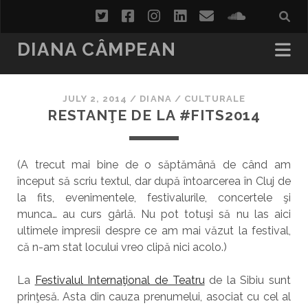
twitter
facebook
instagram
linkedin
email
soundcl
DIANA CÂMPEAN
JULY 2, 2014
/
DIANA
/
CULTURALE
RESTANŢE DE LA #FITS2014
(A trecut mai bine de o săptămână de când am
început să scriu textul, dar după întoarcerea în Cluj de
la fits, evenimentele, festivalurile, concertele şi
munca… au curs gârlă. Nu pot totuşi să nu las aici
ultimele impresii despre ce am mai văzut la festival,
că n-am stat locului vreo clipă nici acolo.)
La
Festivalul Internaţional de Teatru
de la Sibiu sunt
prinţesă. Asta din cauza prenumelui, asociat cu cel al