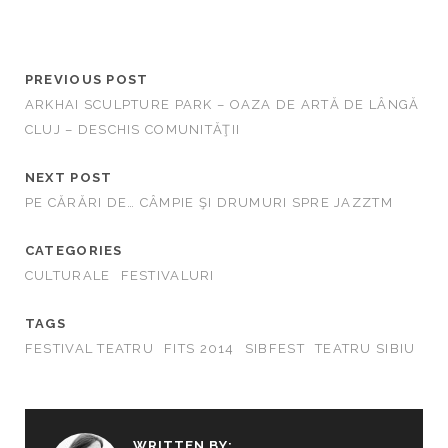
PREVIOUS POST
ARKHAI SCULPTURE PARK – OAZA DE ARTĂ DE LÂNGĂ
CLUJ – DESCHIS COMUNITĂŢII
NEXT POST
PE CĂRĂRI DE… CÂMPIE ŞI DRUMURI SPRE JAZZTM
CATEGORIES
CULTURALE
FESTIVALURI
TAGS
FESTIVAL TEATRU
FITS 2014
SIBFEST
TEATRU SIBIU
WRITTEN BY: