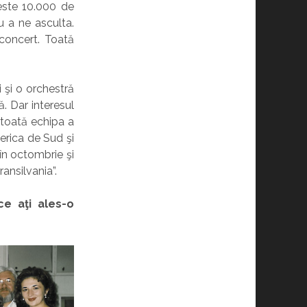
este 10.000 de
u a ne asculta.
concert. Toată
i şi o orchestră
. Dar interesul
 toată echipa a
erica de Sud şi
în octombrie şi
ansilvania”.
ce aţi ales-o