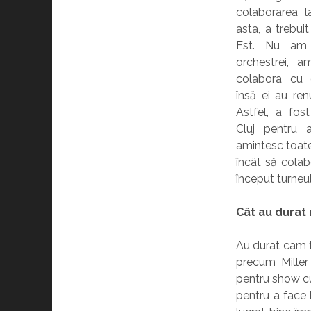
colaborarea l
asta, a trebu
Est. Nu am c
orchestrei, a
colabora cu o
însă ei au re
Astfel, a fos
Cluj pentru 
amintesc toate 
încât să colab
început turneul
Cât au durat
Au durat cam tr
precum Miller
pentru show cu
pentru a face 