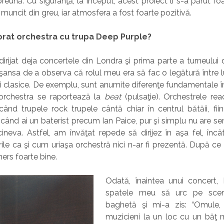
reună. Cu siguranţă, la început, acest proiect li s-a părut fo
muncit din greu, iar atmosfera a fost foarte pozitivă.
rat orchestra cu trupa Deep Purple?
irijat deja concertele din Londra şi prima parte a turneului
şansa de a observa că rolul meu era să fac o legătură între 
ii clasice. De exemplu, sunt anumite diferenţe fundamentale în 
 orchestra se raportează la
beat
(pulsaţie). Orchestrele re
când trupele rock trupele cântă chiar în centrul bătăii, f
 Şi când ai un baterist precum Ian Paice, pur şi simplu nu are se
ineva. Astfel, am învăţat repede să dirijez în aşa fel, înc
ile ca şi cum uriaşa orchestră nici n-ar fi prezentă. După c
mers foarte bine.
Odată, înaintea unui concert, 
spatele meu să urc pe scen
baghetă şi mi-a zis: “Omule,
muzicieni la un loc cu un băţ 