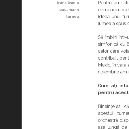
Pentru ambele
transilvania
oameni în acel
paul mann
Ideea unui tu
turneu
lumea a spus c
Să îmbini într-
simfonică cu 8
celor care voi
contribuit pent
Mexic, în vara
noiembrie am fo
Cum aţi întâ
pentru acest
Bineînţeles c
acestui tur
orchestră disp
aşa lungă de 