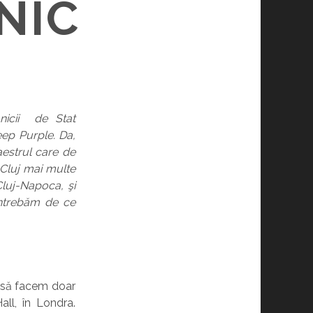
NIC
nicii de Stat
eep Purple. Da,
aestrul care de
 Cluj mai multe
Cluj-Napoca, şi
întrebăm de ce
m să facem doar
ll, în Londra.