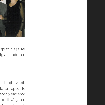
mplat în aşa fel
elgia), unde am
 toţi invitaţii,
la repetiţiile
etodă eficientă
 pozitivă şi am