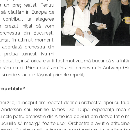
a un preţ realist. Pentru
it să căutăm în Europa de
ontribuit la alegerea
m crezut iniţial că vom
rchestra din Bucureşti,
nunţat în ultimul moment.
t abordată orchestra din
a prelua turneul. Nu-mi
detaliile, însă oricare ar fi fost motivul, mă bucur că s-a întâ
orăm cu ei. Prima dată am întâlnit orchestra în Antwerp (B
 şi unde s-au desfăşurat primele repetiţii.
 repetiţiile?
ei zile, la început am repetat doar cu orchestra, apoi cu trupa şi
 Anderson sau Ronnie James Dio. După experienţa mea de 
 cele patru orchestre din America de Sud, am dezvoltat o m
lucrurile să meargă foarte uşor. Orchestra a avut o atitudine