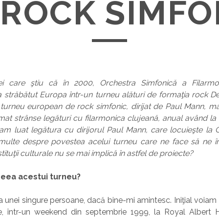
 ROCK SIMFO
ei care ştiu că în 2000, Orchestra Simfonică a Filarmo
 a străbătut Europa într-un turneu alături de formaţia rock D
 turneu european de rock simfonic, dirijat de Paul Mann, m
rmat strânse legături cu filarmonica clujeană, anual având la
am luat legătura cu dirijorul Paul Mann, care locuieşte la 
multe despre povestea acelui turneu care ne face să ne 
stituţii culturale nu se mai implică în astfel de proiecte?
deea acestui turneu?
a unei singure persoane, dacă bine-mi amintesc. Iniţial voia
, într-un weekend din septembrie 1999, la Royal Albert Ha