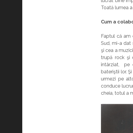
lucrat bine împ
Toată lumea a 
Cum a colabo
Faptul că am d
Sud, mi-a dat 
şi cea a muzic
trupă rock şi
întârziat, pe 
bateriştii lor.
urmezi pe altc
conduce lucrur
cheia, totul a 