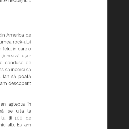
arte neobişnuit.
 din America de
lumea rock-ului
felul în care o
acţionează uşor
iind conduse de
ns să încerci să
ât Ian să poată
e am descoperit
Ian aştepta în
ă, se uita la
 tu ţii 100 de
mic alb. Eu am