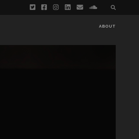
twitter
facebook
instagram
linkedin
email
soundcloud
ABOUT