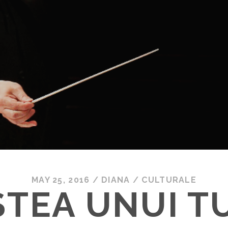
MAY 25, 2016
/
DIANA
/
CULTURALE
STEA UNUI T