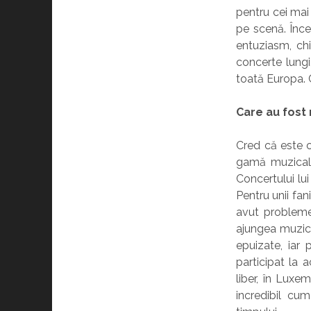
pentru cei mai 
pe scenă. Înce
entuziasm, chi
concerte lungi
toată Europa. Ch
Care au fost 
Cred că este c
gamă muzical
Concertului lu
Pentru unii fa
avut probleme 
ajungea muzica
epuizate, iar 
participat la 
liber, în Lux
incredibil cu