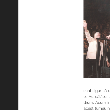
sunt sigur că 
ei. Au călător
drum. Acum îmi
acest turneu m