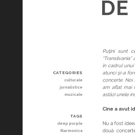
DE
Puţini sunt c
“Transilvania”
în cadrul unui
atunci şi-a fo
CATEGORIES
concerte. Noi 
culturale
am aflat mai 
jurnalistice
astăzi unele in
muzicale
Cine a avut i
TAGS
Nu a fost idee
deep purple
două concerte
filarmonica