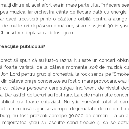
mulţi dintre ei, acel efort era în mare parte uitat în fiecare 
pea muzica, iar orchestra cânta de fiecare dată cu energie
ar dacă trecuseră printr-o călătorie oribilă pentru a ajunge
, de multe ori depăşeau două ore, şi am susţinut 30 în şas
iar şi fără deplasări ar fi fost greu.
reacţiile publicului?
orect să spun că au luat-o razna. Nu este un concert obișnu
ă foarte variată, de la câteva momente
soft
de muzică clas
i Jon Lord pentru grup și orchestră, la rock serios pe “Smoke
ni din câteva oraşe concertele au fost o mare provocare, erau
cu câteva persoane care strigau indiferent de nivelul deci
. Dar astfel de lucruri au fost rare. La cele mai multe concert
publicul era foarte entuziast. Nu ştiu numărul total al oa
acel turneu, însă sigur se apropie de jumătate de milion. La
emburg, au fost prezenţi aproape 30.000 de oameni. La un a
m majoritatea ştiau să asculte când trebuie şi să se dezlăn