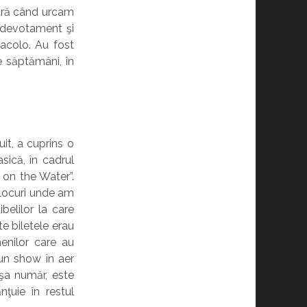
seară când urcam
, devotament şi
 acolo. Au fost
e săptămâni, în
it, a cuprins o
ică, în cadrul
 on the Water”.
 locuri unde am
belilor la care
e biletele erau
menilor care au
 un show în aer
şa număr, este
ţuie în restul