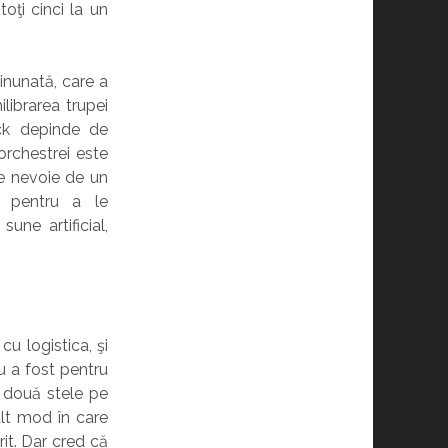
oţi cinci la un
inunată, care a
librarea trupei
ock depinde de
orchestrei este
te nevoie de un
l pentru a le
une artificial,
cu logistica, şi
u a fost pentru
e două stele pe
alt mod în care
it. Dar cred că