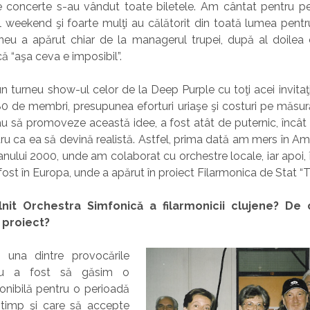
 concerte s-au vândut toate biletele. Am cântat pentru p
 weekend şi foarte mulţi au călătorit din toată lumea pentr
rneu a apărut chiar de la managerul trupei, după al doilea 
ă “aşa ceva e imposibil”.
un turneu show-ul celor de la Deep Purple cu toţi acei invitaţ
0 de membri, presupunea eforturi uriaşe şi costuri pe măsură
au să promoveze această idee, a fost atât de puternic, încât
ru ca ea să devină realistă.
Astfel, prima dată am mers în Am
 anului 2000, unde am colaborat cu orchestre locale, iar apoi, 
st în Europa, unde a apărut în proiect Filarmonica de Stat “Tr
lnit Orchestra Simfonică a filarmonicii clujene? De 
 proiect?
ă una dintre provocările
neu a fost să găsim o
onibilă pentru o perioadă
timp şi care să accepte