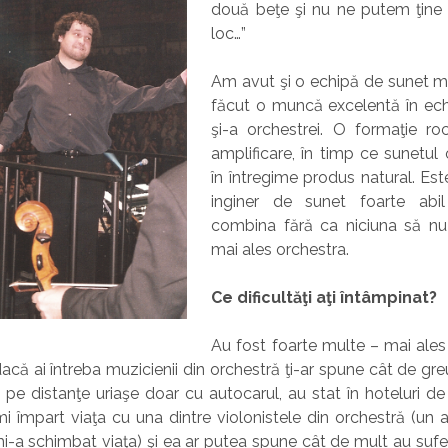
două beţe şi nu ne putem ţine t
loc…”
Am avut şi o echipă de sunet m
făcut o muncă excelentă în echi
şi-a orchestrei. O formaţie r
amplificare, în timp ce sunetul 
în întregime produs natural. Es
inginer de sunet foarte abi
combina fără ca niciuna să nu s
mai ales orchestra.
Ce dificultăţi aţi întâmpinat?
Au fost foarte multe – mai ales 
dacă ai întreba muzicienii din orchestră ţi-ar spune cât de gre
it pe distanţe uriaşe doar cu autocarul, au stat în hoteluri d
 împart viaţa cu una dintre violonistele din orchestră (un 
i-a schimbat viaţa) şi ea ar putea spune cât de mult au sufer