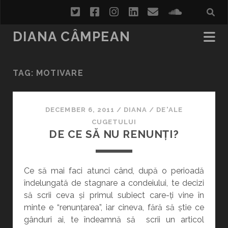
twitter
facebook
instagram
linkedin
email
soundcl
DIANA CÂMPEAN
TAG:
MOTIVARE
DECEMBER 6, 2011
/
DIANA
/
DE'ALE
CUGETULUI
DE CE SĂ NU RENUNȚI?
Ce să mai faci atunci când, după o perioadă
îndelungată de stagnare a condeiului, te decizi
să scrii ceva și primul subiect care-ți vine în
minte e “renunțarea”, iar cineva, fără să știe ce
gânduri ai, te îndeamnă să scrii un articol