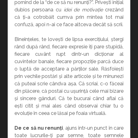
pornind de la “de ce să nu renunți?”. Privești inițial
dubios persoana cu
idei de motivație
crezând
că ți-a cotrobăit cumva prin mintea tot mai
confuză, apoi n-ai ce face altceva decât să scrii.
Bineînțeles, te lovești de lipsa exercițiului, ștergi
rând după rând, fiecare expresie îți pare stupidă,
fiecare cuvânt rupt dintr-un dicționar al
cuvintelor banale, fiecare propoziție parcă duce
o luptă de acceptare a părților sale. Răsfoiești
prin vechile postări și alte articole și te minunezi
că puteai scrie cândva așa. Că scriai, c-o făceai
din plăcere, că postai cu ușurință cele mai bizare
și sincere gânduri. Că te bucurai când aflai că
ești citit și mai ales când observai chiar tu o
evoluție în ceea ce lăsai pe foaia virtuală.
De ce să nu renunți
, ajuns într-un punct în care
toate lucrurile-ți par semne, toate semnele