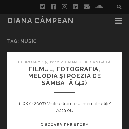
twitter
facebook
instagram
linkedin
email
soundcl
DIANA CÂMPEAN
TAG:
MUSIC
FEBRUARY 19, 2012
/
DIANA
/
DE SÂMBĂTĂ
FILMUL, FOTOGRAFIA,
MELODIA ŞI POEZIA DE
SÂMBĂTĂ (42)
1. XXY (2007) Vreţi o dramă cu hermafrodiţi?
Asta e!…
FILMUL,
DISCOVER THE STORY