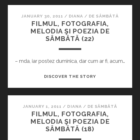
MELODIA
ŞI
POEZIA
JANUARY 30, 2011
/
DIANA
/
DE SÂMBĂTĂ
FILMUL, FOTOGRAFIA,
DE
MELODIA ŞI POEZIA DE
SÂMBĂTĂ
SÂMBĂTĂ (22)
(23)
– mda, iar postez duminica, dar cum ar fi, acum…
FILMUL,
DISCOVER THE STORY
FOTOGRAFIA,
MELODIA
ŞI
POEZIA
JANUARY 1, 2011
/
DIANA
/
DE SÂMBĂTĂ
FILMUL, FOTOGRAFIA,
DE
MELODIA ŞI POEZIA DE
SÂMBĂTĂ
SÂMBĂTĂ (18)
(22)