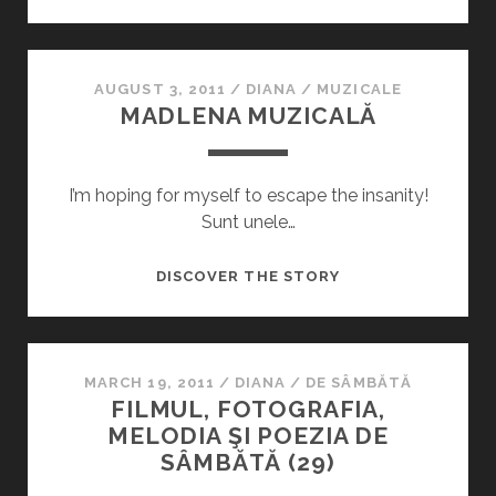
FOTOGRAFIA,
MELODIA
ŞI
POEZIA
AUGUST 3, 2011
/
DIANA
/
MUZICALE
MADLENA MUZICALĂ
DE
SÂMBĂTĂ
(42)
I’m hoping for myself to escape the insanity!
Sunt unele…
MADLENA
DISCOVER THE STORY
MUZICALĂ
MARCH 19, 2011
/
DIANA
/
DE SÂMBĂTĂ
FILMUL, FOTOGRAFIA,
MELODIA ŞI POEZIA DE
SÂMBĂTĂ (29)