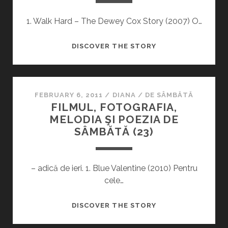
1. Walk Hard – The Dewey Cox Story (2007) O…
FILMUL,
DISCOVER THE STORY
FOTOGRAFIA,
MELODIA
ŞI
POEZIA
FEBRUARY 6, 2011
/
DIANA
/
DE SÂMBĂTĂ
FILMUL, FOTOGRAFIA,
DE
MELODIA ŞI POEZIA DE
SÂMBĂTĂ
SÂMBĂTĂ (23)
(29)
– adică de ieri. 1. Blue Valentine (2010) Pentru
cele…
FILMUL,
DISCOVER THE STORY
FOTOGRAFIA,