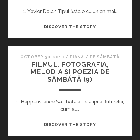
1. Xavier Dolan Tipul ăsta e cu un an mai…
FILMUL,
DISCOVER THE STORY
FOTOGRAFIA,
MELODIA
ŞI
POEZIA
OCTOBER 30, 2010
/
DIANA
/
DE SÂMBĂTĂ
FILMUL, FOTOGRAFIA,
DE
MELODIA ŞI POEZIA DE
SÂMBĂTĂ
SÂMBĂTĂ (9)
(18)
1. Happenstance Sau bătaia de aripi a fluturelui,
cum au…
FILMUL,
DISCOVER THE STORY
FOTOGRAFIA,
MELODIA