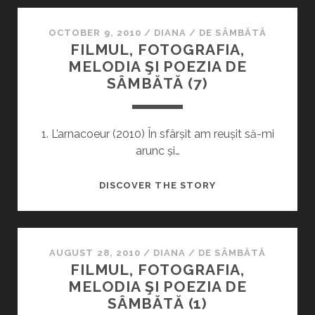
ŞI
POEZIA
OCTOBER 9, 2010
/
DIANA
/
DE SÂMBĂTĂ
FILMUL, FOTOGRAFIA,
DE
MELODIA ŞI POEZIA DE
SÂMBĂTĂ
SÂMBĂTĂ (7)
(9)
1. L’arnacoeur (2010) În sfârșit am reușit să-mi
arunc și…
FILMUL,
DISCOVER THE STORY
FOTOGRAFIA,
MELODIA
ŞI
POEZIA
AUGUST 28, 2010
/
DIANA
/
DE SÂMBĂTĂ
FILMUL, FOTOGRAFIA,
DE
MELODIA ŞI POEZIA DE
SÂMBĂTĂ
SÂMBĂTĂ (1)
(7)