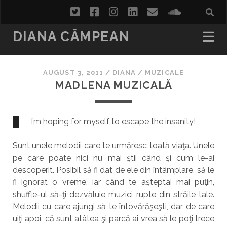
twitter
facebook
instagram
linkedin
email
soundcl
DIANA CÂMPEAN
AUGUST 3, 2011
/
DIANA
/
MUZICALE
MADLENA MUZICALĂ
I’m hoping for myself to escape the insanity!
Sunt unele melodii care te urmăresc toată viaţa. Unele
pe care poate nici nu mai ştii când şi cum le-ai
descoperit. Posibil să fi dat de ele din întâmplare, să le
fi ignorat o vreme, iar când te aşteptai mai puţin,
shuffle-ul să-ţi dezvăluie muzici rupte din străile tale.
Melodii cu care ajungi să te întovărăşeşti, dar de care
uiţi apoi, că sunt atâtea şi parcă ai vrea să le poţi trece