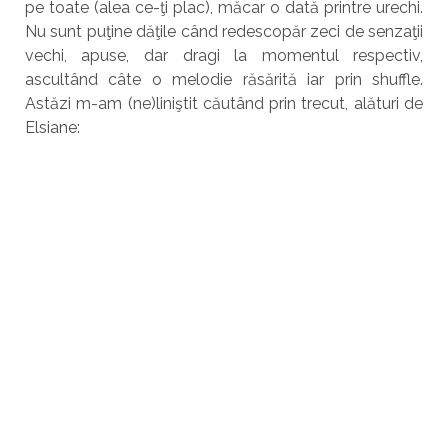
pe toate (alea ce-ţi plac), măcar o dată printre urechi.
Nu sunt puţine dăţile când redescopăr zeci de senzaţii
vechi, apuse, dar dragi la momentul respectiv,
ascultând câte o melodie răsărită iar prin shuffle.
Astăzi m-am (ne)liniştit căutând prin trecut, alături de
Elsiane: