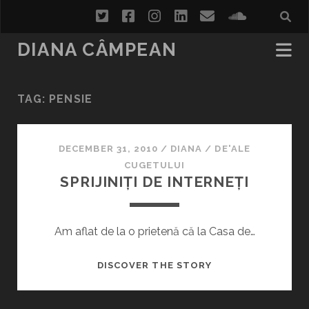
twitter
facebook
instagram
linkedin
email
soundcl
DIANA CÂMPEAN
TAG:
PENSIE
DECEMBER 31, 2010
/
DIANA
/
DE'ALE
CUGETULUI
SPRIJINIȚI DE INTERNEȚI
Am aflat de la o prietenă că la Casa de…
SPRIJINIȚI
DISCOVER THE STORY
DE
INTERNEȚI