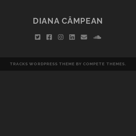
DIANA CÂMPEAN
twitter
facebook
instagram
linkedin
email
soundclou
TRACKS WORDPRESS THEME
BY COMPETE THEMES.