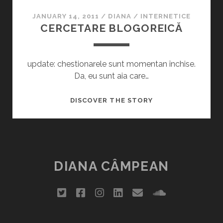
ALȚII
JANUARY 14, 2011
/
DIANA
/
INTERNETICE
CERCETARE BLOGOREICĂ
update: chestionarele sunt momentan închise.
Da, eu sunt aia care…
CERCETARE
DISCOVER THE STORY
BLOGOREICĂ
DIANA CÂMPEAN
twitter
facebook
instagram
linkedin
email
soundclou