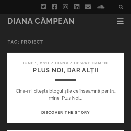
twitter
facebook
instagram
linkedin
email
soundcl
DIANA CÂMPEAN
TAG:
PROIECT
JUNE 1, 2011
/
DIANA
/
DESPRE OAMENI
PLUS NOI, DAR ALȚII
Cine-mi citește blogul știe ce înseamnă pentru
mine Plus Noi,…
PLUS
DISCOVER THE STORY
NOI,
DAR