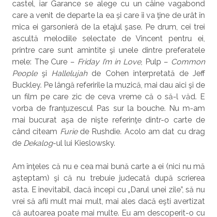
castel, iar Garance se alege cu un câine vagabond
care a venit de departe la ea şi care îi va ţine de urât în
mica ei garsonieră de la etajul şase. Pe drum, cei trei
ascultă melodiile selectate de Vincent pentru ei,
printre care sunt amintite şi unele dintre preferatele
mele: The Cure –
Friday I’m in Love
, Pulp –
Common
People
şi
Hallelujah
de Cohen interpretată de Jeff
Buckley. Pe lângă referirile la muzică, mai dau aici şi de
un film pe care zic de ceva vreme că o să-l văd. E
vorba de franţuzescul Pas sur la bouche. Nu m-am
mai bucurat aşa de nişte referinţe dintr-o carte de
când citeam
Furie
de Rushdie. Acolo am dat cu drag
de
Dekalog
-ul lui Kieslowsky.
Am înţeles că nu e cea mai bună carte a ei (nici nu mă
aşteptam) şi că nu trebuie judecată după scrierea
asta. E inevitabil, dacă începi cu „Darul unei zile”, să nu
vrei să afli mult mai mult, mai ales dacă eşti avertizat
că autoarea poate mai multe. Eu am descoperit-o cu