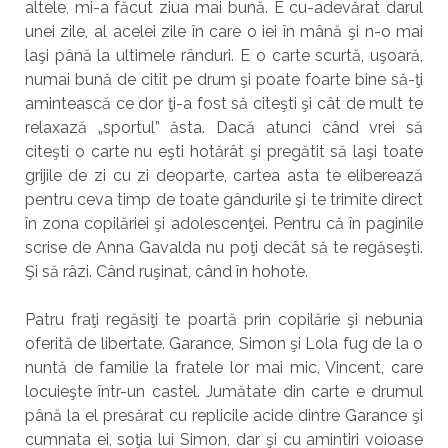
altele, mi-a făcut ziua mai bună. E cu-adevărat darul
unei zile, al acelei zile în care o iei în mână şi n-o mai
laşi până la ultimele rânduri. E o carte scurtă, uşoară,
numai bună de citit pe drum şi poate foarte bine să-ţi
amintească ce dor ţi-a fost să citeşti şi cât de mult te
relaxază „sportul” ăsta. Dacă atunci când vrei să
citeşti o carte nu eşti hotărât şi pregătit să laşi toate
grijile de zi cu zi deoparte, cartea asta te eliberează
pentru ceva timp de toate gândurile şi te trimite direct
în zona copilăriei şi adolescenţei. Pentru că în paginile
scrise de Anna Gavalda nu poţi decât să te regăseşti.
Şi să râzi. Când ruşinat, când în hohote.
Patru fraţi regăsiţi te poartă prin copilărie şi nebunia
oferită de libertate. Garance, Simon şi Lola fug de la o
nuntă de familie la fratele lor mai mic, Vincent, care
locuieşte într-un castel. Jumătate din carte e drumul
până la el presărat cu replicile acide dintre Garance şi
cumnata ei, soţia lui Simon, dar şi cu amintiri voioase