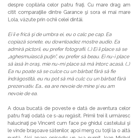
despre copilăria celor patru fraţi. Cu mare drag am
citit comparaţiile dintre Garance şi sora ei mai mare
Lola, văzute prin ochii celei dintâi.
Ei îi e frică şi de umbra ei, eu o calc pe cap. Ea
copiază sonete, eu downloadez mostre audio. Ea
admiră pictorii, eu prefer fotografii. (…) Ei îi place să se
„aghesmuiască puţin”, eu prefer să beau. Ei nu-i place
să iasă în oraş, mie nu-mi place să mă întorc acasă. (…)
Ea nu poate să se culce cu un bărbat fără să fie
îndrăgostită, eu nu pot să mă culc cu un bărbat fără
prezervativ. Ea… ea are nevoie de mine şi eu am
nevoie de ea.
A doua bucată de poveste e dată de aventura celor
patru fraţi odată ce s-au regăsit. Primii trei îl urmăresc
halucinaţi pe Vincent cum face pe ghidul castelului şi
le vinde braşoave sătenilor, apoi merg cu toţii la o altă
nuntă. Aici apare episodic un aşa numit Jean-Michel