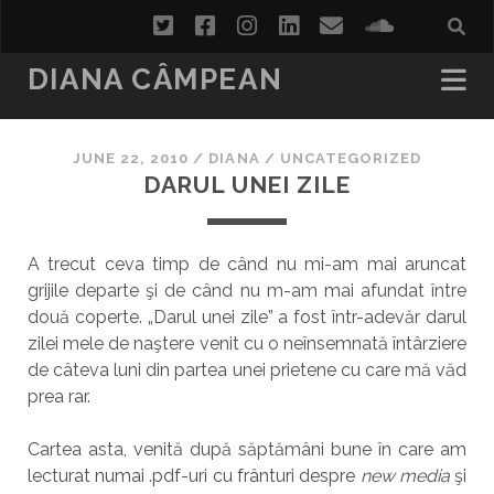
twitter
facebook
instagram
linkedin
email
soundcl
DIANA CÂMPEAN
JUNE 22, 2010
/
DIANA
/
UNCATEGORIZED
DARUL UNEI ZILE
A trecut ceva timp de când nu mi-am mai aruncat
grijile departe şi de când nu m-am mai afundat între
două coperte. „Darul unei zile” a fost într-adevăr darul
zilei mele de naştere venit cu o neînsemnată întârziere
de câteva luni din partea unei prietene cu care mă văd
prea rar.
Cartea asta, venită după săptămâni bune în care am
lecturat numai .pdf-uri cu frânturi despre
new media
şi