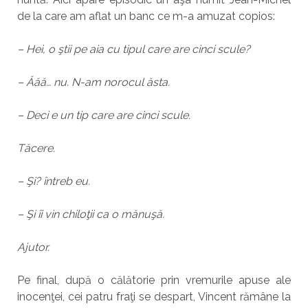
de la care am aflat un banc ce m-a amuzat copios:
– Hei, o ştii pe aia cu tipul care are cinci scule?
– Ăăă… nu. N-am norocul ăsta.
– Deci e un tip care are cinci scule.
Tăcere.
– Şi? întreb eu.
– Şi îi vin chiloţii ca o mănuşă.
Ajutor.
Pe final, după o călătorie prin vremurile apuse ale
inocenţei, cei patru fraţi se despart, Vincent rămâne la