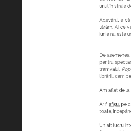
unul în straie 
Adevărul e că 
tărâm. Ai ce v
iunie nu este u
De asemenea, o
pentru spectaco
tramvaiul
Pop
librării… cam p
Am aflat de la
Ar fi
afișul
pe ca
toate, începân
Un alt lucru in