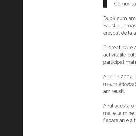
Comunităţ
După cum am ma
Faust-ul proas
crescut de la a
E drept că era
activitățile cu
participat mai
Apoi, în 2009,
m-am
întrebat
am reușit.
Anul acesta o 
mai e la mine 
fiecare an e al