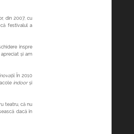
r, din 2007, cu
că festivalul a
schidere înspre
apreciat și am
inovații
. În 2010
tacole
indoor
și
ru teatru, că nu
isească dacă în