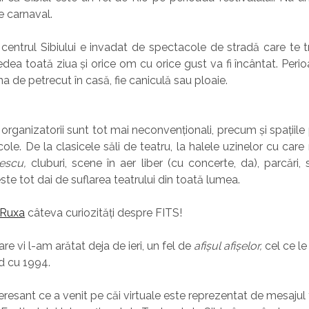
de carnaval.
centrul Sibiului e invadat de spectacole de stradă care te tri
edea toată ziua și orice om cu orice gust va fi încântat. Peri
na de petrecut în casă, fie caniculă sau ploaie.
rganizatorii sunt tot mai neconvenționali, precum și spațiile 
le. De la clasicele săli de teatru, la halele uzinelor cu care
escu,
cluburi, scene în aer liber (cu concerte, da), parcări,
este tot dai de suflarea teatrului din toată lumea.
Ruxa
câteva curiozități despre FITS!
re vi l-am arătat deja de ieri, un fel de
afișul afișelor,
cel ce l
d cu 1994.
teresant ce a venit pe căi virtuale este reprezentat de mesajul