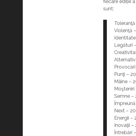
fiecare ediție 
sunt:
Toleranţă
Violenţă 
Identitate
Legături 
Creativit
Alternati
Provocări
Punţi – 2
Mâine – 
Moşteniri
Semne – 
Împreună
Next – 2
Energii –
Inovaţii 
Întrebări 