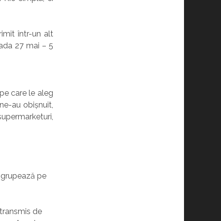
mit într-un alt
oada 27 mai – 5
pe care le aleg
 ne-au obișnuit,
 supermarketuri,
e grupează pe
 transmis de