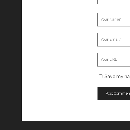
Your
Name
Your
Email
Your
Website
URL
Save my nam