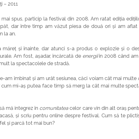
i – 2011
i spus, particip la festival din 2008. Am ratat ediția edițiilo
păt, dar între timp am văzut piesa de două ori și am aflat 
n la an.
 măreț și înainte, dar atunci s-a produs o explozie și o de
lturale. Am fost, așadar, încărcată de
energii
în 2008 când am 
 mult la spectacolele de stradă.
 le-am îmbinat și am urât sesiunea, căci voiam cât mai multe
cum mi-aș putea face timp să merg la cât mai multe spec
să mă integrez în
comunitatea
celor care vin din alt oraș pent
acasă, și scriu pentru online despre festival. Cum să te plict
tfel și parcă tot mai bun?