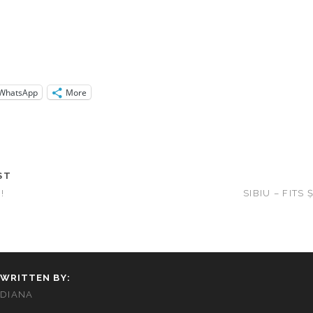
WhatsApp
More
ST
!
SIBIU – FITS 
WRITTEN BY:
DIANA