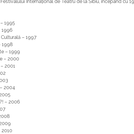
a Festivalului Internațional de Teatru de la Sibiu, începând cu
 – 1995
– 1996
 Culturală – 1997
– 1998
ate – 1999
ve – 2000
 – 2001
002
2003
 – 2004
2005
?! – 2006
007
 2008
– 2009
– 2010