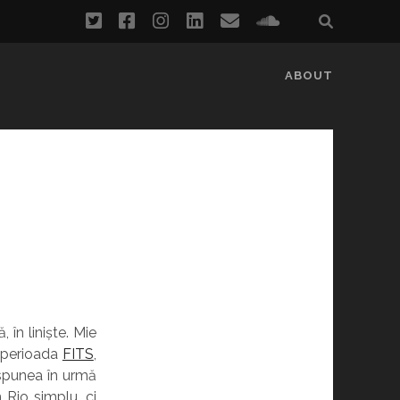
twitter
facebook
instagram
linkedin
email
soundcloud
ABOUT
 în liniște. Mie
n perioada
FITS
,
 spunea în urmă
 Rio simplu, ci