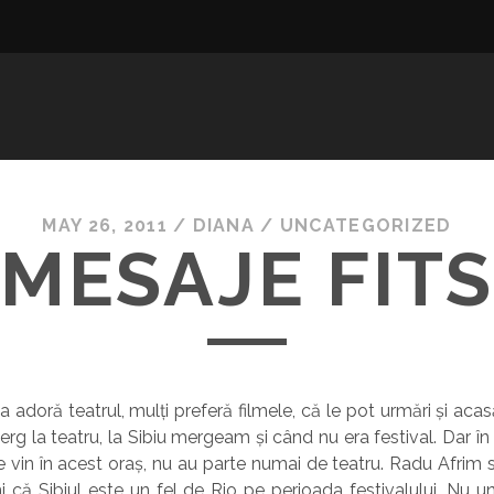
MAY 26, 2011
/
DIANA
/
UNCATEGORIZED
MESAJE FITS
adoră teatrul, mulți preferă filmele, că le pot urmări și acasă,
erg la teatru, la Sibiu mergeam și când nu era festival. Dar î
i ce vin în acest oraș, nu au parte numai de teatru. Radu Afrim
i că Sibiul este un fel de Rio pe perioada festivalului. Nu un