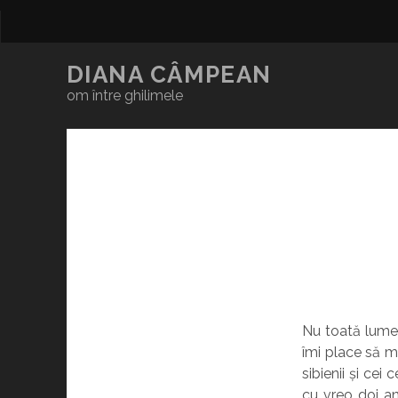
DIANA CÂMPEAN
om între ghilimele
Nu toată lumea 
îmi place să m
sibienii și ce
cu vreo doi an