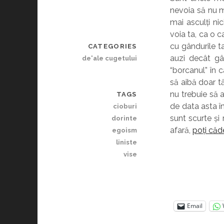
nevoia să nu ma
mai asculți nic
voia ta, ca o c
cu gândurile ta
CATEGORIES
auzi decât gâ
de'ale cugetului
“borcanul” în c
să aibă doar t
nu trebuie să a
TAGS
de data asta î
cioburi
sunt scurte și 
dorinte
afară,
poți căd
egoism
liniste
vise
Email