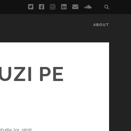
twitter
facebook
instagram
linkedin
email
soundcloud
ABOUT
I
UZI PE
urile lor, simți