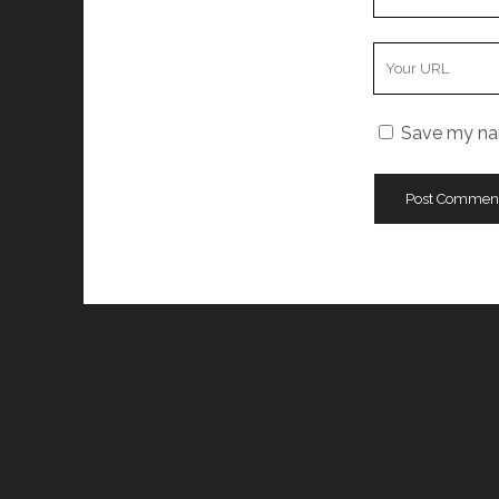
Email
Your
Website
URL
Save my nam