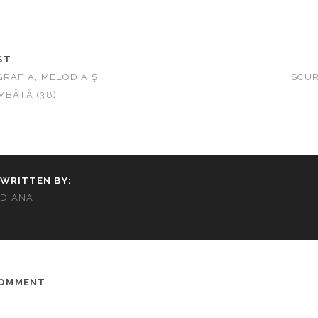
ST
GRAFIA, MELODIA ŞI
SCUR
MBĂTĂ (38)
WRITTEN BY:
DIANA
COMMENT