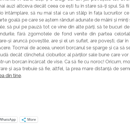
i auzi altceva decât ceea ce ești tu în stare să-ți spui. Să fii
io întâmplare, să nu mai stai ca un stâlp în fața lucrurilor c
arte goală pe care se aștern rânduri adunate de mâini și minți st
le, să pui pe pauză tot ce vine din alte părți, să te bucuri de l
ndurile, fără zgomotele de fond venite din partea celorlalț
are-și aruncă poveștile, are și el un suflet, are povești, dar în
ăcere. Tocmai de aceea, uneori borcanul se sparge și ca să s
udă decât clinchetul cioburilor, al părților sale bune care vo
ntr-un borcan încărcat de vise. Ca să fie cu noroc! Oricum, 
rare și așa trebuie să fie, altfel, la prea mare distanță de se
ea din tine
.
WhatsApp
More