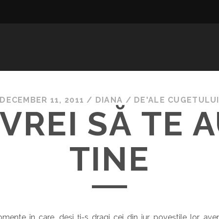
DECEMBER 11, 2011
/
DIANA
/
DE'ALE CUGETULU
VREI SĂ TE A
TINE
nte în care, deși ți-s dragi cei din jur, poveștile lor, avent