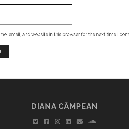
e, email, and website in this browser for the next time I co
DIANA CÂMPEAN
twitter
facebook
instagram
linkedin
email
soundclou