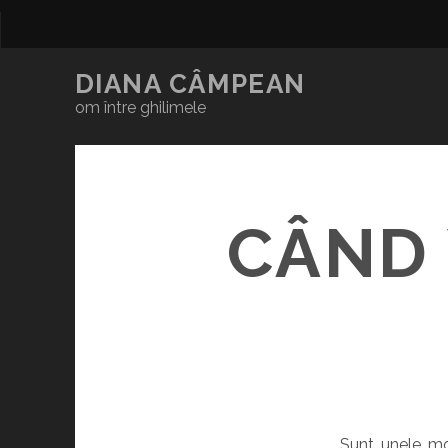
DIANA CÂMPEAN
om între ghilimele
CÂND 
Sunt unele mome