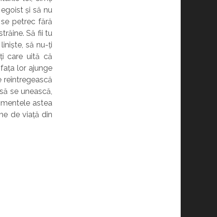
 egoist și să nu
e se petrec fără
răine. Să fii tu
iniște, să nu-ți
i care uită că
 fața lor ajunge
e reîntregească
r să se unească,
momentele astea
mne de viață din