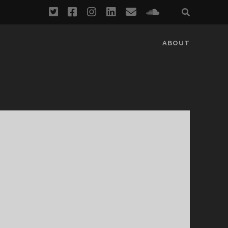
twitter
facebook
instagram
linkedin
email
soundcloud
ABOUT