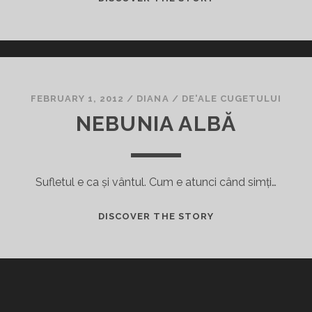
FEBRUARY 1, 2012
/
DIANA
/
DE'ALE CUGETULUI
NEBUNIA ALBĂ
Sufletul e ca și vântul. Cum e atunci când simți…
NEBUNIA
DISCOVER THE STORY
ALBĂ