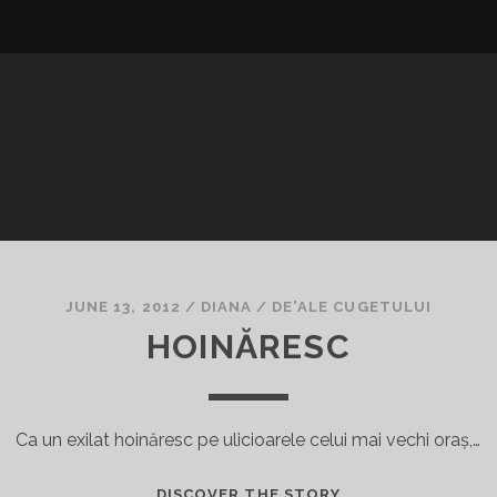
JUNE 13, 2012
/
DIANA
/
DE'ALE CUGETULUI
HOINĂRESC
Ca un exilat hoinăresc pe ulicioarele celui mai vechi oraș,…
HOINĂRESC
DISCOVER THE STORY